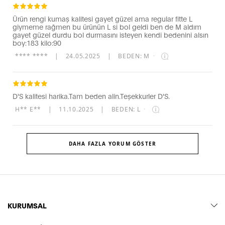
Ürün rengi kumaş kalitesi gayet güzel ama regular fitte L
giymeme rağmen bu ürünün L si bol geldi ben de M aldım
gayet güzel durdu bol durmasını isteyen kendi bedenini alsın
boy:183 kilo:90
**** ****
|
24.05.2025
|
BEDEN: M
·
D'S kalitesi harika.Tam beden alin.Teşekkurler D'S.
H** E**
|
11.10.2025
|
BEDEN: L
·
DAHA FAZLA YORUM GÖSTER
KURUMSAL