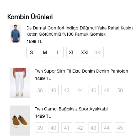
Kombin Ürünleri
Ds Damat Comfort İndigo Düğmeli Yaka Rahat Kesim
Keten Görünümlü %100 Pamuk Gömlek
1599
TL
S
M
L
XL
XXL
3XL
Twn Super Slim Fit Ekru Denim Denim Pantolon
1499
TL
38
40
42
44
46
48
50
Twn Camel Bağcıksız Spor Ayakkabi
1499
TL
39
40
41
42
43
44
45