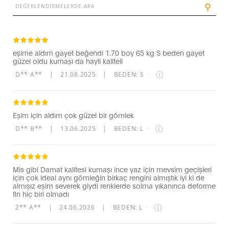
⚲
eşime aldım gayet beğendi 1.70 boy 65 kg S beden gayet
güzel oldu kumaşı da hayli kaliteli
D** A**
|
21.08.2025
|
BEDEN: S
·
Eşim için aldım çok güzel bir gömlek
D** B**
|
13.06.2025
|
BEDEN: L
·
Mis gibi Damat kalitesi kumaşı ince yaz için mevsim geçişleri
için çok ideal aynı gömleğin birkaç rengini almıştık iyi ki de
almışız eşim severek giydi renklerde solma yıkanınca deforme
fln hiç biri olmadı
Z** A**
|
24.06.2026
|
BEDEN: L
·