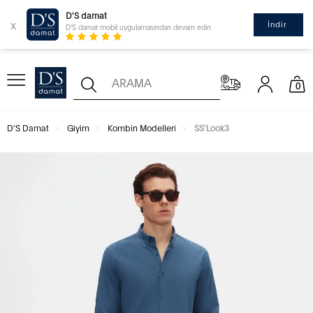
D'S damat
x
İndir
D'S damat mobil uygulamasından devam edin
0
D'S Damat
Giyim
Kombin Modelleri
SS'Look3