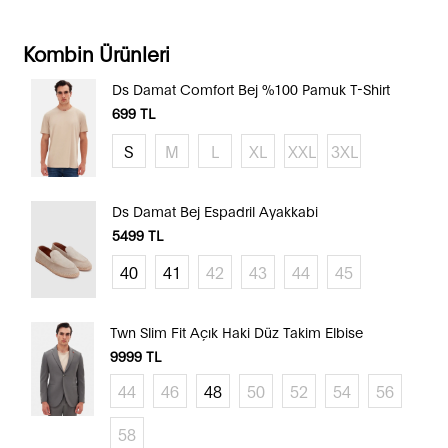
Kombin Ürünleri
Ds Damat Comfort Bej %100 Pamuk T-Shirt
699
TL
S
M
L
XL
XXL
3XL
Ds Damat Bej Espadril Ayakkabi
5499
TL
40
41
42
43
44
45
Twn Slim Fit Açık Haki Düz Takim Elbise
9999
TL
44
46
48
50
52
54
56
58