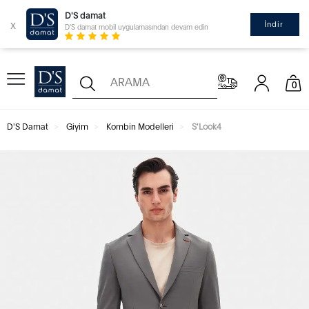
D'S damat
x
İndir
D'S damat mobil uygulamasından devam edin
0
D'S Damat
Giyim
Kombin Modelleri
S'Look4