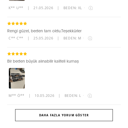
K** U**
|
21.05.2026
|
BEDEN: XL
·
Rengi güzel, beden tam oldu.Teşekkürler
C** C**
|
25.05.2026
|
BEDEN: M
·
Bir beden büyük alınabilir kaliteli kumaş
M** Ö**
|
10.05.2026
|
BEDEN: L
·
DAHA FAZLA YORUM GÖSTER