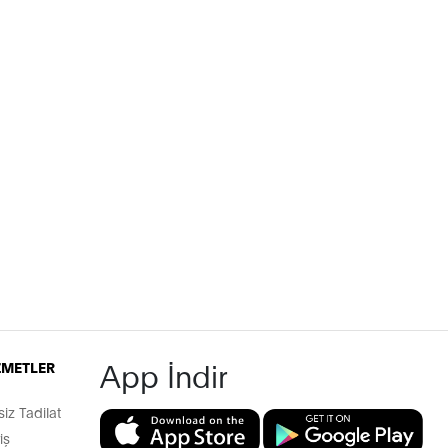
App İndir
İZMETLER
z Tadilat
iş