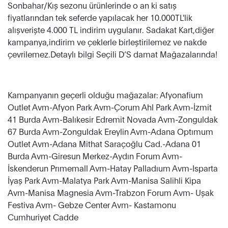
Sonbahar/Kış sezonu ürünlerinde o an ki satış
fiyatlarından tek seferde yapılacak her 10.000TL'lik
alışverişte 4.000 TL indirim uygulanır. Sadakat Kart,diğer
kampanya,indirim ve çeklerle birleştirilemez ve nakde
çevrilemez.Detaylı bilgi Seçili D’S damat Mağazalarında!
Kampanyanın geçerli olduğu mağazalar: Afyonafium
Outlet Avm-Afyon Park Avm-Çorum Ahl Park Avm-İzmit
41 Burda Avm-Balıkesir Edremit Novada Avm-Zonguldak
67 Burda Avm-Zonguldak Ereylin Avm-Adana Optımum
Outlet Avm-Adana Mithat Saraçoğlu Cad.-Adana 01
Burda Avm-Giresun Merkez-Aydın Forum Avm-
İskenderun Prımemall Avm-Hatay Palladıum Avm-Isparta
İyaş Park Avm-Malatya Park Avm-Manisa Salihli Kipa
Avm-Manisa Magnesia Avm-Trabzon Forum Avm- Uşak
Festiva Avm- Gebze Center Avm- Kastamonu
Cumhuriyet Cadde