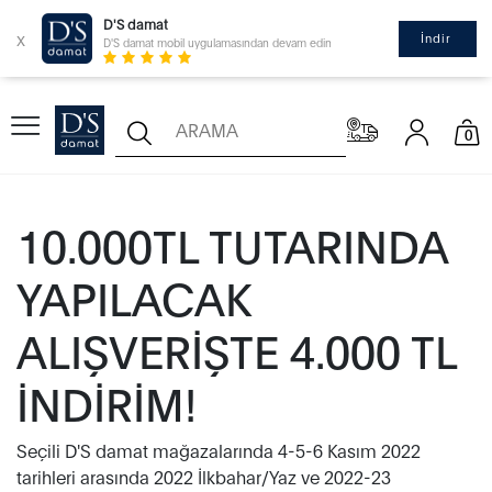
D'S damat
x
İndir
D'S damat mobil uygulamasından devam edin
0
10.000TL TUTARINDA
YAPILACAK
ALIŞVERİŞTE 4.000 TL
İNDİRİM!
Seçili D'S damat mağazalarında 4-5-6 Kasım 2022
tarihleri arasında 2022 İlkbahar/Yaz ve 2022-23