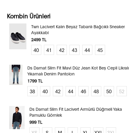
Kombin Ürünleri
Twn Lacivert Kalın Beyaz Tabanlı Bağcıklı Sneaker
Ayakkabi
2499
TL
40
41
42
43
44
45
Ds Damat Slim Fit Mavi Düz Jean Kot Beş Cepli Likralı
Yıkamalı Denim Pantolon
1799
TL
38
40
42
44
46
48
50
52
Ds Damat Slim Fit Lacivert Armürlü Düğmeli Yaka
Pamuklu Gömlek
999
TL
XS
S
M
L
XL
XXL
3XL