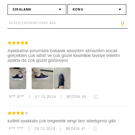
SIRALAMA
KONU
⚲
Ayakkabıyı yorumlara bakarak alsaydım almazdım ancak
gerçekten çok rahat ve çok güzel Kesinlikle tavsiye ederim
ayakta da çok güzel görünüyor
K** B**
|
01.10.2024
|
BEDEN: 43
·
kaliteli ayakkabı çok begendık rengi tam istedıgımız gibi
F** T**
|
24.12.2024
|
BEDEN: 41
·