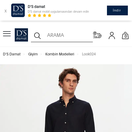
D'S damat
x
İndir
D'S damat mobil uygulamasından devam edin
0
D'S Damat
Giyim
Kombin Modelleri
Look024