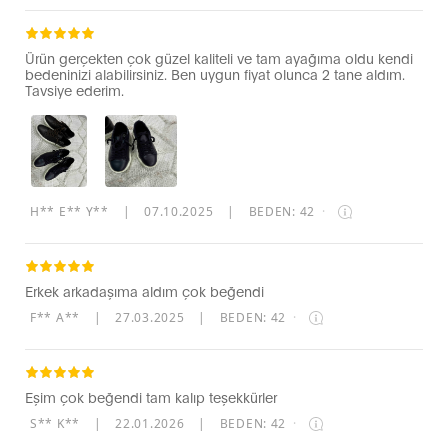
Ürün gerçekten çok güzel kaliteli ve tam ayağıma oldu kendi
bedeninizi alabilirsiniz. Ben uygun fiyat olunca 2 tane aldım.
Tavsiye ederim.
H** E** Y**
|
07.10.2025
|
BEDEN: 42
·
Erkek arkadaşıma aldım çok beğendi
F** A**
|
27.03.2025
|
BEDEN: 42
·
Eşim çok beğendi tam kalıp teşekkürler
S** K**
|
22.01.2026
|
BEDEN: 42
·