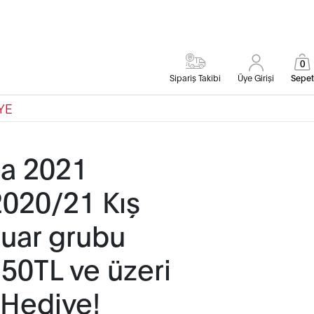
0
Sipariş Takibi
Üye Girişi
Sepet
YE
da 2021
2020/21 Kış
uar grubu
50TL ve üzeri
 Hediye!