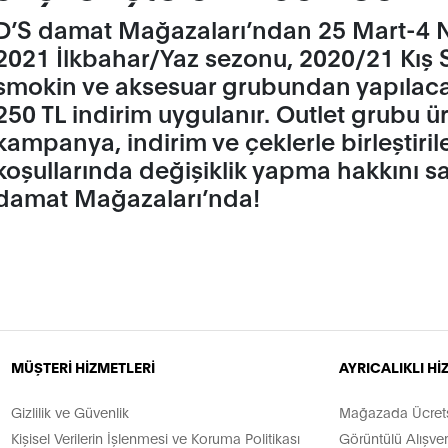
D’S damat Mağazaları’ndan 25 Mart-4 Ni
2021 İlkbahar/Yaz sezonu, 2020/21 Kış
smokin ve aksesuar grubundan yapılacak 
250 TL indirim uygulanır. Outlet grubu ür
kampanya, indirim ve çeklerle birleşti
koşullarında değişiklik yapma hakkını sakl
damat Mağazaları’nda!
MÜŞTERİ HİZMETLERİ
AYRICALIKLI H
Gizlilik ve Güvenlik
Mağazada Ücretsi
Kişisel Verilerin İşlenmesi ve Koruma Politikası
Görüntülü Alışver