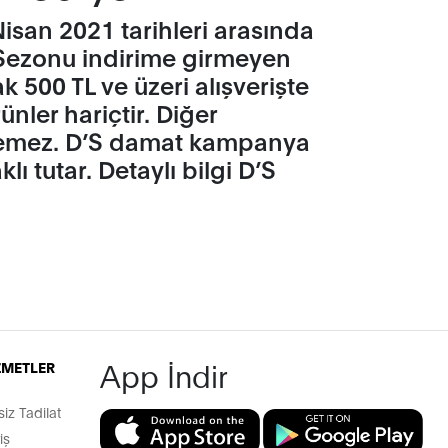
san 2021 tarihleri arasında
 Sezonu indirime girmeyen
500 TL ve üzeri alışverişte
ünler hariçtir. Diğer
rilemez. D’S damat kampanya
ı tutar. Detaylı bilgi D’S
App İndir
İZMETLER
z Tadilat
iş