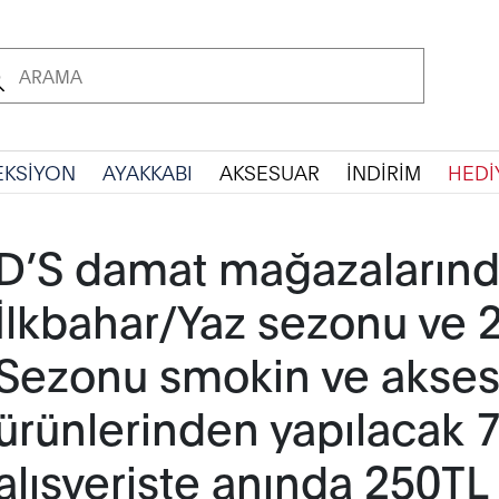
EKSİYON
AYAKKABI
AKSESUAR
İNDİRİM
HEDİ
D’S damat mağazaların
İlkbahar/Yaz sezonu ve 
Sezonu smokin ve akses
ürünlerinden yapılacak 7
alışverişte anında 250TL