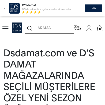
D'S damat
x
İndir
D'S damat mobil uygulamasından devam edin
0
Dsdamat.com ve D’S
DAMAT
MAĞAZALARINDA
SEÇİLİ MÜŞTERİLERE
ÖZEL YENİ SEZON