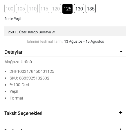
100
105
110
115
120
125
130
135
Renk:
Yeşil
1250 TL Üzeri Kargo Bedava 🎉
Tahmini Teslimat Tarihi:
13 Ağustos - 15 Ağustos
Detaylar
Mağaza Ürünü
2HF1003176450401125
SKU: 8683925132302
%100 Deri
Yeşil
Formal
Taksit Seçenekleri