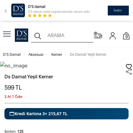
D'S damat
x
İndir
D'S damat mobil uygulamasından devam edin
0
D'S Damat
Aksesuar
Kemer
Ds Damat Yeşil Kemer
Ds Damat Yeşil Kemer
599
TL
2 Al 1 Öde
Kredi Kartına 3× 215,67 TL
Beden:
125