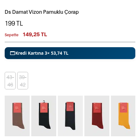
Ds Damat Vizon Pamuklu Çorap
199
TL
149,25 TL
Sepette
Kredi Kartına 3× 53,74 TL
43-
39-
46
42