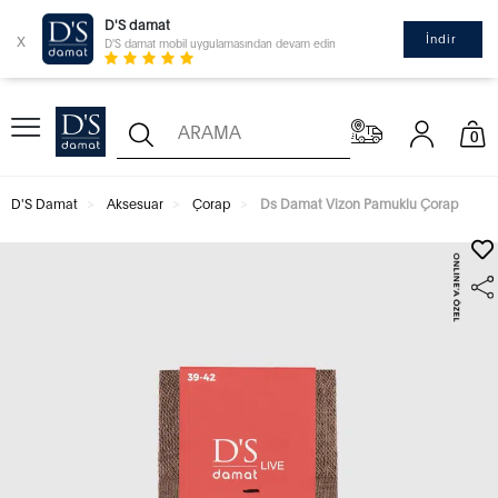
D'S damat
x
İndir
D'S damat mobil uygulamasından devam edin
0
D'S Damat
Aksesuar
Çorap
Ds Damat Vizon Pamuklu Çorap