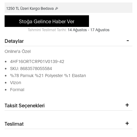
1250 TL Üzeri Kargo Bedava 🎉
Stoğa Gelince Haber Ver
Tahmini Teslimat Tarihi:
14 Ağustos - 17 Ağustos
Detaylar
Online'a Özel
4HF16ORTCRP01V0139-42
SKU: 8683578055584
%78 Pamuk %21 Polyester %1 Elastan
Vizon
Formal
Taksit Seçenekleri
Teslimat