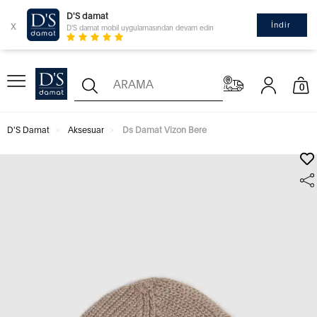
D'S damat
x
İndir
D'S damat mobil uygulamasından devam edin
0
D'S Damat
Aksesuar
Ds Damat Vizon Bere