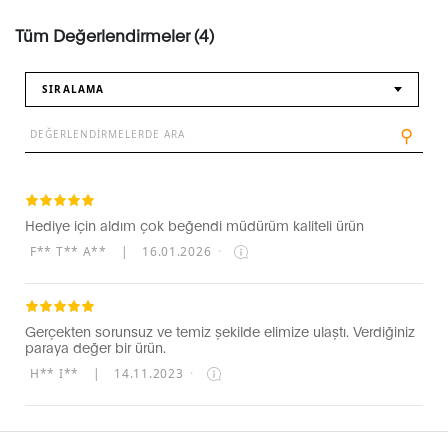
Tüm Değerlendirmeler (4)
SIRALAMA
⚲
Hediye için aldım çok beğendi müdürüm kaliteli ürün
F** T** A**
|
16.01.2026
·
Gerçekten sorunsuz ve temiz şekilde elimize ulaştı. Verdiğiniz
paraya değer bir ürün.
H** I**
|
14.11.2023
·