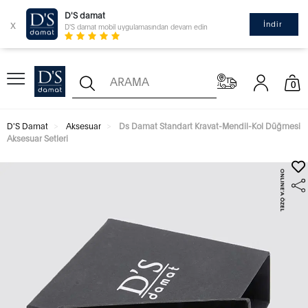
D'S damat
x
İndir
D'S damat mobil uygulamasından devam edin
0
D'S Damat
Aksesuar
Ds Damat Standart Kravat-Mendil-Kol Düğmesi
Aksesuar Setleri