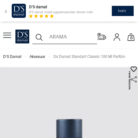
D'S damat
x
İndir
D'S damat mobil uygulamasından devam edin
0
D'S Damat
Aksesuar
Ds Damat Standart Classic 100 Ml Parfüm