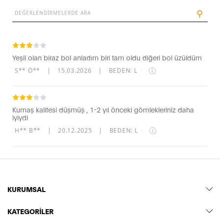
⚲
Yeşil olan biraz bol anladım biri tam oldu diğeri bol üzüldüm
S** Ö**
|
15.03.2026
|
BEDEN: L
·
Kumaş kalitesi düşmüş , 1-2 yıl önceki gömlekleriniz daha
iyiydi
H** B**
|
20.12.2025
|
BEDEN: L
·
KURUMSAL
KATEGORİLER