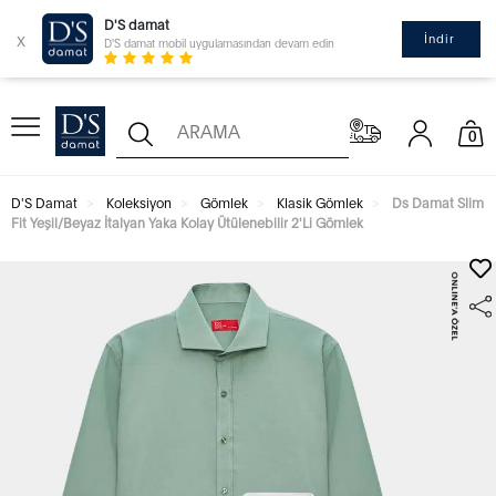
D'S damat
x
İndir
D'S damat mobil uygulamasından devam edin
0
D'S Damat
Koleksiyon
Gömlek
Klasik Gömlek
Ds Damat Slim
Fit Yeşil/Beyaz İtalyan Yaka Kolay Ütülenebilir 2'Li Gömlek