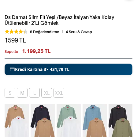
Ds Damat Slim Fit Yeşil/Beyaz İtalyan Yaka Kolay
Ütülenebilir 2'Li Gömlek
6 Değerlendirme
4 Soru & Cevap
1599
TL
1.199,25 TL
Sepette
Kredi Kartına 3× 431,79 TL
S
M
L
XL
XXL