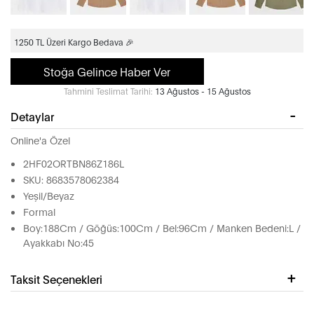
1250 TL Üzeri Kargo Bedava 🎉
Stoğa Gelince Haber Ver
Tahmini Teslimat Tarihi:
13 Ağustos - 15 Ağustos
Detaylar
Online'a Özel
2HF02ORTBN86Z186L
SKU: 8683578062384
Yeşil/Beyaz
Formal
Boy:188Cm / Göğüs:100Cm / Bel:96Cm / Manken Bedeni:L /
Ayakkabı No:45
Taksit Seçenekleri