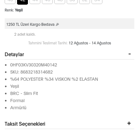
Renk:
Yeşil
1250 TL Üzeri Kargo Bedava 🎉
2 adet kaldı.
Tahmini Teslimat Tarihi:
12 Ağustos - 14 Ağustos
Detaylar
0HF03KV30320M40142
SKU: 8683218314682
%64 POLYESTER %34 VISKON %2 ELASTAN
Yeşil
BRC - Slim Fit
Formal
Armürlü
Taksit Seçenekleri