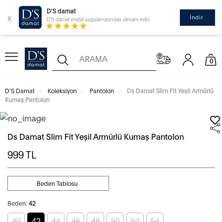
D'S damat
x
İndir
D'S damat mobil uygulamasından devam edin
0
D'S Damat
Koleksiyon
Pantolon
Ds Damat Slim Fit Yeşil Armürlü
Kumaş Pantolon
Ds Damat Slim Fit Yeşil Armürlü Kumaş Pantolon
999
TL
Beden Tablosu
Beden:
42
40
42
44
46
48
50
52
54