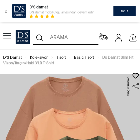
D'S damat
x
İndir
D'S damat mobil uygulamasından devam edin
0
D'S Damat
Koleksiyon
Tişört
Basic Tişört
Ds Damat Slim Fit
Vizon/Tarçın/Haki 3'Lü T-Shirt