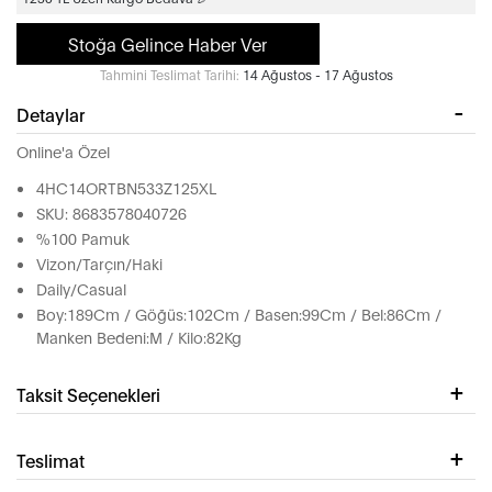
Stoğa Gelince Haber Ver
Tahmini Teslimat Tarihi:
14 Ağustos - 17 Ağustos
Detaylar
Online'a Özel
4HC14ORTBN533Z125XL
SKU: 8683578040726
%100 Pamuk
Vizon/Tarçın/Haki
Daily/Casual
Boy:189Cm / Göğüs:102Cm / Basen:99Cm / Bel:86Cm /
Manken Bedeni:M / Kilo:82Kg
Taksit Seçenekleri
Teslimat