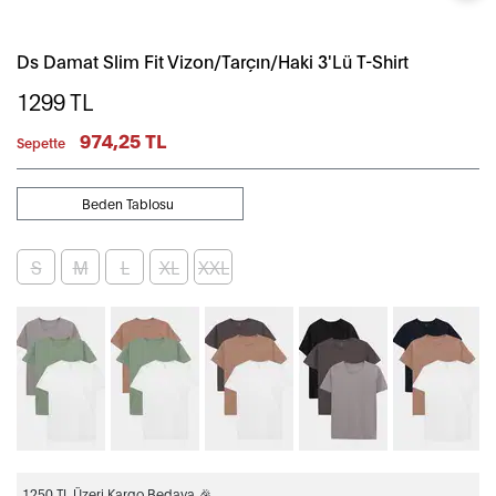
Ds Damat Slim Fit Vizon/Tarçın/Haki 3'Lü T-Shirt
1299
TL
974,25 TL
Sepette
Beden Tablosu
S
M
L
XL
XXL
1250 TL Üzeri Kargo Bedava 🎉