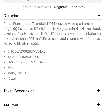
Tahmini Teslimat Tarihi:
14 Ağustos - 17 Ağustos
Detaylar
Rahat Performans Teknolojisi (RPT), esnek yapısıyla hareket
özgürlüğü sunar ve DRY teknolojisiyle giysilerinizi hızla kurutarak
tazelik sağlar.Nefes alabilir özelliği ile pratik ve ferah bir kullanım
deneyimi sunan RPT, hafifliği ve esneyebilir kumaşıyla gün boyu
konforlu bir giyim sağlar.
5HC02AD06280MV01XL
SKU: 8683925916513
%85 Polyester %15 Elastan
Vizon
Daily/Casual
Çizgili
Taksit Seçenekleri
Teslimat