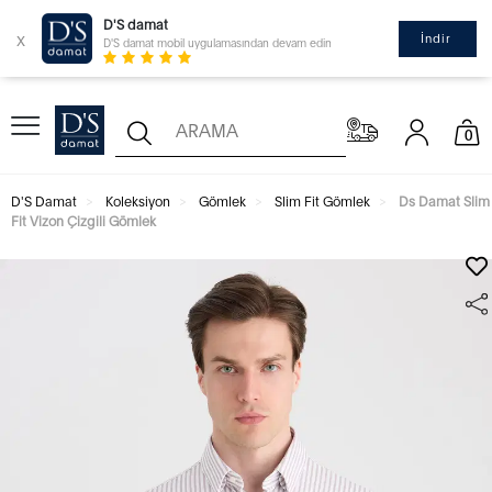
D'S damat
x
İndir
D'S damat mobil uygulamasından devam edin
0
D'S Damat
Koleksiyon
Gömlek
Slim Fit Gömlek
Ds Damat Slim
Fit Vizon Çizgili Gömlek