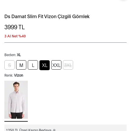
Ds Damat Slim Fit Vizon Çizgili Gömlek
3999
TL
3 Al Net %40
Beden:
XL
S
M
L
XL
XXL
3XL
Renk:
Vizon
1250 TL Üzeri Kargo Bedava 🎉