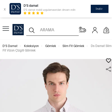
D'S damat
x
İndir
D'S damat mobil uygulamasından devam edin
0
D'S Damat
Koleksiyon
Gömlek
Slim Fit Gömlek
Ds Damat Slim
Fit Vizon Çizgili Gömlek