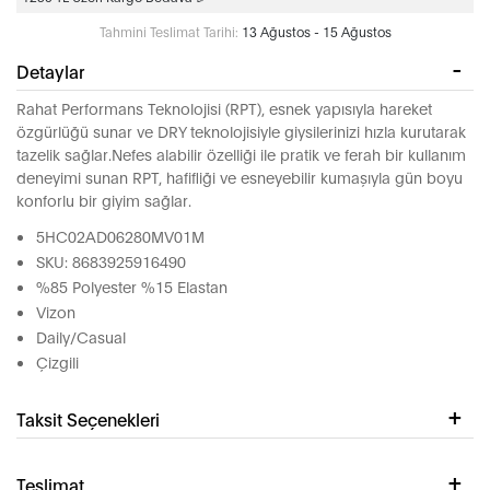
Tahmini Teslimat Tarihi:
13 Ağustos - 15 Ağustos
Detaylar
Rahat Performans Teknolojisi (RPT), esnek yapısıyla hareket
özgürlüğü sunar ve DRY teknolojisiyle giysilerinizi hızla kurutarak
tazelik sağlar.Nefes alabilir özelliği ile pratik ve ferah bir kullanım
deneyimi sunan RPT, hafifliği ve esneyebilir kumaşıyla gün boyu
konforlu bir giyim sağlar.
5HC02AD06280MV01M
SKU: 8683925916490
%85 Polyester %15 Elastan
Vizon
Daily/Casual
Çizgili
Taksit Seçenekleri
Teslimat