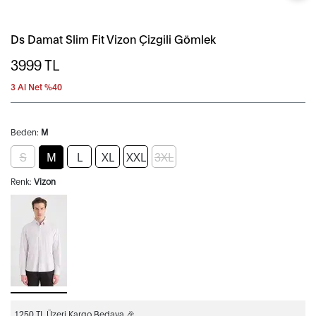
Ds Damat Slim Fit Vizon Çizgili Gömlek
3999
TL
3 Al Net %40
Beden:
M
S
M
L
XL
XXL
3XL
Renk:
Vizon
1250 TL Üzeri Kargo Bedava 🎉