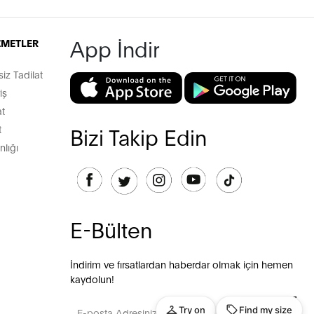
App İndir
İZMETLER
z Tadilat
iş
t
t
Bizi Takip Edin
lığı
E-Bülten
İndirim ve fırsatlardan haberdar olmak için hemen
kaydolun!
GÖNDER