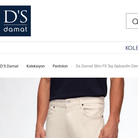
KOL
D'S Damat
Koleksiyon
Pantolon
Ds Damat Slim Fit Taş Gabardin De