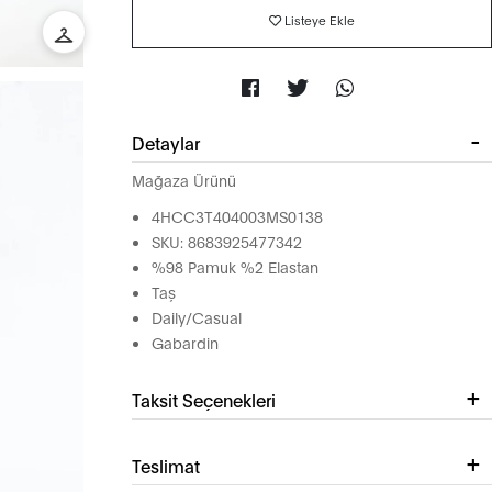
Listeye Ekle
Detaylar
Mağaza Ürünü
4HCC3T404003MS0138
SKU: 8683925477342
%98 Pamuk %2 Elastan
Taş
Daily/Casual
Gabardin
Taksit Seçenekleri
Teslimat