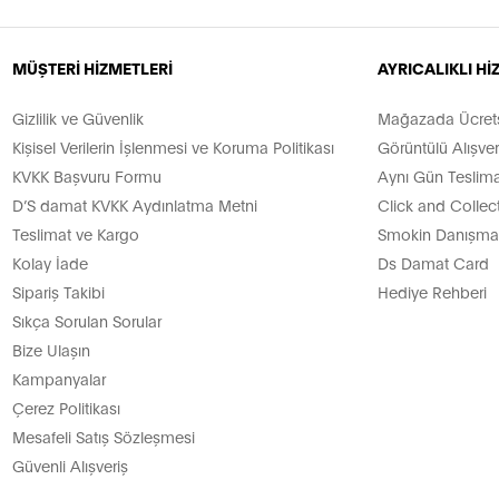
MÜŞTERİ HİZMETLERİ
AYRICALIKLI H
Gizlilik ve Güvenlik
Mağazada Ücretsi
Kişisel Verilerin İşlenmesi ve Koruma Politikası
Görüntülü Alışver
KVKK Başvuru Formu
Aynı Gün Teslima
D’S damat KVKK Aydınlatma Metni
Click and Collec
Teslimat ve Kargo
Smokin Danışman
Kolay İade
Ds Damat Card
Sipariş Takibi
Hediye Rehberi
Sıkça Sorulan Sorular
Bize Ulaşın
Kampanyalar
Çerez Politikası
Mesafeli Satış Sözleşmesi
Güvenli Alışveriş