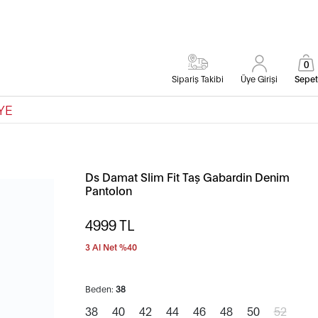
0
Sipariş Takibi
Üye Girişi
Sepet
YE
Ds Damat Slim Fit Taş Gabardin Denim
Pantolon
4999
TL
3 Al Net %40
Beden:
38
38
40
42
44
46
48
50
52