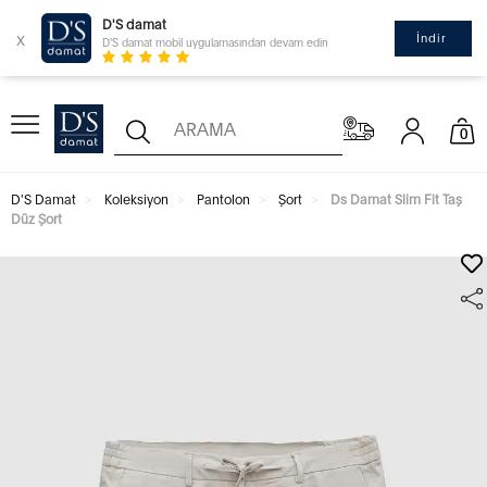
D'S damat
x
İndir
D'S damat mobil uygulamasından devam edin
0
D'S Damat
Koleksiyon
Pantolon
Şort
Ds Damat Slim Fit Taş
Düz Şort