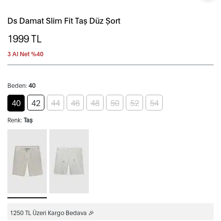
Ds Damat Slim Fit Taş Düz Şort
1999
TL
3 Al Net %40
Beden:
40
40
42
44
46
48
50
52
54
Renk:
Taş
1250 TL Üzeri Kargo Bedava 🎉