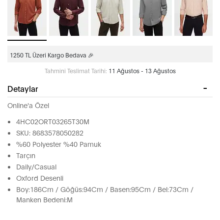
1250 TL Üzeri Kargo Bedava 🎉
Tahmini Teslimat Tarihi:
11 Ağustos - 13 Ağustos
Detaylar
Online'a Özel
4HC02ORT03265T30M
SKU: 8683578050282
%60 Polyester %40 Pamuk
Tarçın
Daily/Casual
Oxford Desenli
Boy:186Cm / Göğüs:94Cm / Basen:95Cm / Bel:73Cm /
Manken Bedeni:M