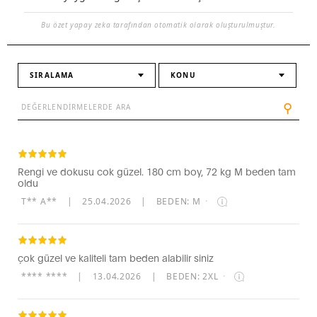
Bu özet yapay zeka tarafından otomatik olarak oluşturulmuştur.
SIRALAMA
KONU
⚲
Rengi ve dokusu cok güzel. 180 cm boy, 72 kg M beden tam
oldu
T** A**
|
25.04.2026
|
BEDEN: M
·
çok güzel ve kaliteli tam beden alabilir siniz
**** ****
|
13.04.2026
|
BEDEN: 2XL
·