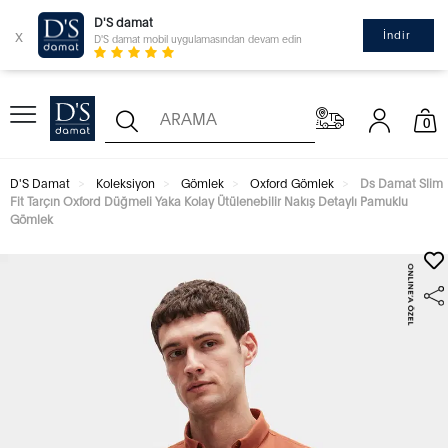
D'S damat
x
İndir
D'S damat mobil uygulamasından devam edin
0
D'S Damat
Koleksiyon
Gömlek
Oxford Gömlek
Ds Damat Slim
Fit Tarçın Oxford Düğmeli Yaka Kolay Ütülenebilir Nakış Detaylı Pamuklu
Gömlek