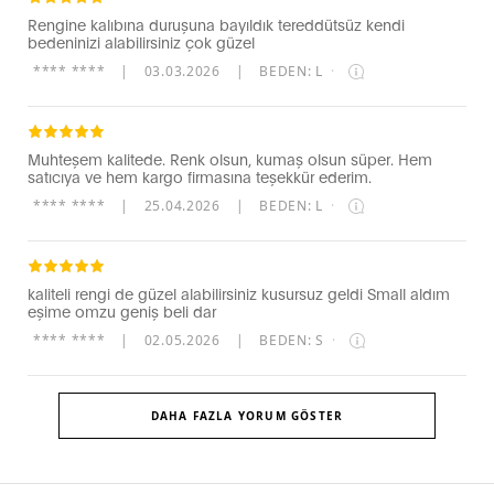
Rengine kalıbına duruşuna bayıldık tereddütsüz kendi
bedeninizi alabilirsiniz çok güzel
**** ****
|
03.03.2026
|
BEDEN: L
·
Muhteşem kalitede. Renk olsun, kumaş olsun süper. Hem
satıcıya ve hem kargo firmasına teşekkür ederim.
**** ****
|
25.04.2026
|
BEDEN: L
·
kaliteli rengi de güzel alabilirsiniz kusursuz geldi Small aldım
eşime omzu geniş beli dar
**** ****
|
02.05.2026
|
BEDEN: S
·
DAHA FAZLA YORUM GÖSTER