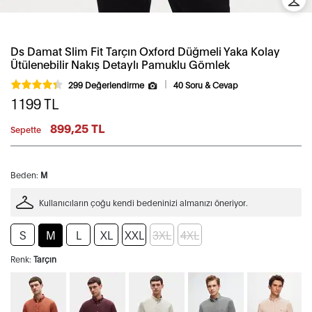
Ds Damat Slim Fit Tarçın Oxford Düğmeli Yaka Kolay
Ütülenebilir Nakış Detaylı Pamuklu Gömlek
299 Değerlendirme
40 Soru & Cevap
1199
TL
899,25 TL
Sepette
Beden:
M
Kullanıcıların çoğu kendi bedeninizi almanızı öneriyor.
S
M
L
XL
XXL
3XL
4XL
Renk:
Tarçın