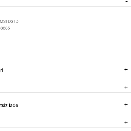
MMSTDSTD
08885
ri
tsiz İade