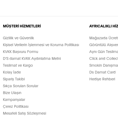
MÜŞTERİ HİZMETLERİ
AYRICALIKLI H
Gizlilik ve Güvenlik
Mağazada Ücretsi
Kişisel Verilerin İşlenmesi ve Koruma Politikası
Görüntülü Alışver
KVKK Başvuru Formu
Aynı Gün Teslima
D’S damat KVKK Aydınlatma Metni
Click and Collec
Teslimat ve Kargo
Smokin Danışman
Kolay İade
Ds Damat Card
Sipariş Takibi
Hediye Rehberi
Sıkça Sorulan Sorular
Bize Ulaşın
Kampanyalar
Çerez Politikası
Mesafeli Satış Sözleşmesi