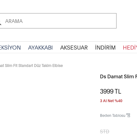
EKSİYON
AYAKKABI
AKSESUAR
İNDİRİM
HEDİ
t Slim Fit Standart Düz Takim Elbise
Ds Damat Slim F
3999
TL
3 Al Net %40
Beden Tablosu
STD