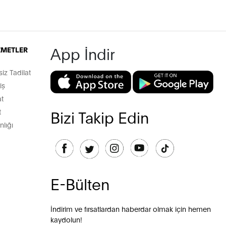
App İndir
İZMETLER
z Tadilat
iş
t
t
Bizi Takip Edin
lığı
E-Bülten
İndirim ve fırsatlardan haberdar olmak için hemen
kaydolun!