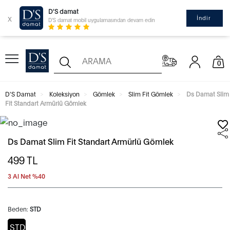
D'S damat
x
İndir
D'S damat mobil uygulamasından devam edin
0
D'S Damat
Koleksiyon
Gömlek
Slim Fit Gömlek
Ds Damat Slim
Fit Standart Armürlü Gömlek
Ds Damat Slim Fit Standart Armürlü Gömlek
499
TL
3 Al Net %40
Beden:
STD
STD