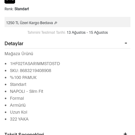
Renk:
Standart
1250 TL Üzeri Kargo Bedava 🎉
Tahmini Teslimat Tarihi:
13 Ağustos - 15 Ağustos
Detaylar
Mağaza Ürünü
1HF02TASARIMMSTDSTD
SKU: 8683219408908
%100 PAMUK
Standart
NAPOLI - Slim Fit
Formal
Armürlü
Uzun Kol
322 YAKA
Taksit Seçenekleri