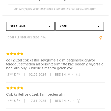
Bu özet yapay zeka tarafından otomatik olarak oluşturulmuştur.
SIRALAMA
KONU
⚲
çok güzel çok kaliteli sevgilime aldım beğenerek giyiyor
tereddüt etmeden alabilirsiniz slim fitte kac beden giyiyorsa o
beni alın büyük küçük almaniza gerek yok
S** D**
|
02.02.2024
|
BEDEN: M
·
Çok kaliteli ve güzel. Tam beden alın
K** Ü**
|
17.11.2025
|
BEDEN: XL
·