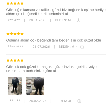
Gömleğin kumaşı ve kalitesi güzel biz beğendik eşime hediye
aldım çok beğendi kendi bedeninizi alın
K** A**
|
20.01.2025
|
BEDEN: M
·
Oğluma aldım çok beğendi tam beden alın çok güzel oldu
**** ****
|
21.07.2026
|
BEDEN: M
·
Gömlek çok güzel kumaşı da güzel hızlı da geldi tavsiye
ederim tam bedeninize göre alın
B** C**
|
26.02.2026
|
BEDEN: XL
·