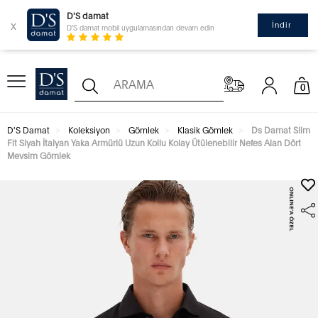
D'S damat
x
İndir
D'S damat mobil uygulamasından devam edin
0
D'S Damat
Koleksiyon
Gömlek
Klasik Gömlek
Ds Damat Slim
Fit Siyah İtalyan Yaka Armürlü Uzun Kollu Kolay Ütülenebilir Nefes Alan Dört
Mevsim Gömlek