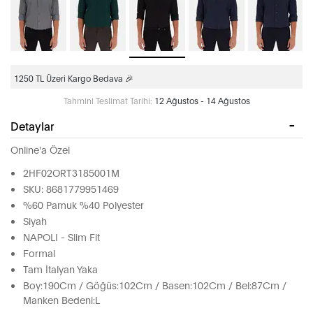
1250 TL Üzeri Kargo Bedava 🎉
Tahmini Teslimat Tarihi:
12 Ağustos - 14 Ağustos
Detaylar
Online'a Özel
2HF02ORT3185001M
SKU: 8681779951469
%60 Pamuk %40 Polyester
Siyah
NAPOLI - Slim Fit
Formal
Tam İtalyan Yaka
Boy:190Cm / Göğüs:102Cm / Basen:102Cm / Bel:87Cm /
Manken Bedeni:L