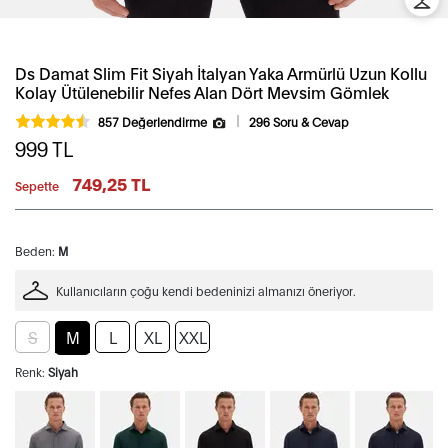
Ds Damat Slim Fit Siyah İtalyan Yaka Armürlü Uzun Kollu
Kolay Ütülenebilir Nefes Alan Dört Mevsim Gömlek
857 Değerlendirme
296 Soru & Cevap
999
TL
749,25 TL
Sepette
Beden:
M
Kullanıcıların çoğu kendi bedeninizi almanızı öneriyor.
S
M
L
XL
XXL
Renk:
Siyah