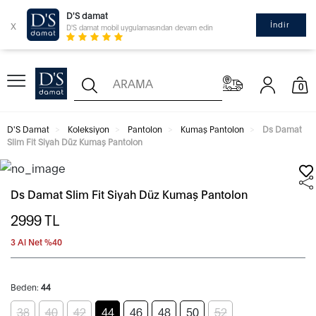
D'S damat
x
İndir
D'S damat mobil uygulamasından devam edin
0
D'S Damat
Koleksiyon
Pantolon
Kumaş Pantolon
Ds Damat
Slim Fit Siyah Düz Kumaş Pantolon
Ds Damat Slim Fit Siyah Düz Kumaş Pantolon
2999
TL
3 Al Net %40
Beden:
44
38
40
42
44
46
48
50
52