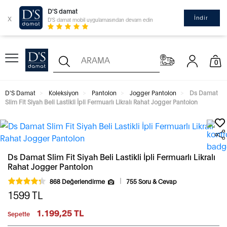
D'S damat
x
İndir
D'S damat mobil uygulamasından devam edin
0
D'S Damat
Koleksiyon
Pantolon
Jogger Pantolon
Ds Damat
Slim Fit Siyah Beli Lastikli İpli Fermuarlı Likralı Rahat Jogger Pantolon
Ds Damat Slim Fit Siyah Beli Lastikli İpli Fermuarlı Likralı
Rahat Jogger Pantolon
868 Değerlendirme
755 Soru & Cevap
1599
TL
1.199,25 TL
Sepette