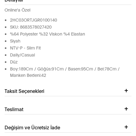
Online'a Özel
2HC03ORTJGR0100140
SKU: 8683578027420
%64 Polyester %32 Viskon %4 Elastan
Siyah
NTV-P - Slim Fit
Daily/Casual
Düz
Boy:189Cm / Göğüs:91Cm / Basen:95Cm / Bel:78Cm /
Manken Bedeni:42
Taksit Seçenekleri
Teslimat
Değişim ve Ücretsiz İade