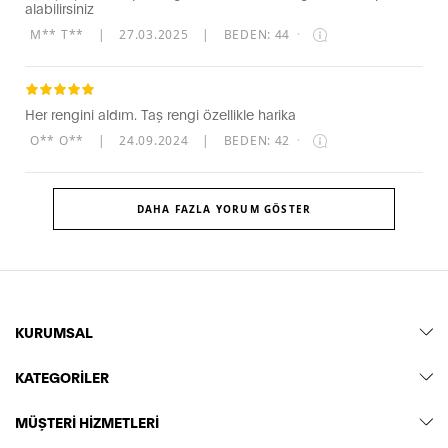
alabilirsiniz
M** T**
|
27.03.2025
|
BEDEN: 44
·
Her rengini aldım. Taş rengi özellikle harika
O** O**
|
24.09.2024
|
BEDEN: 42
·
DAHA FAZLA YORUM GÖSTER
KURUMSAL
KATEGORİLER
MÜŞTERİ HİZMETLERİ