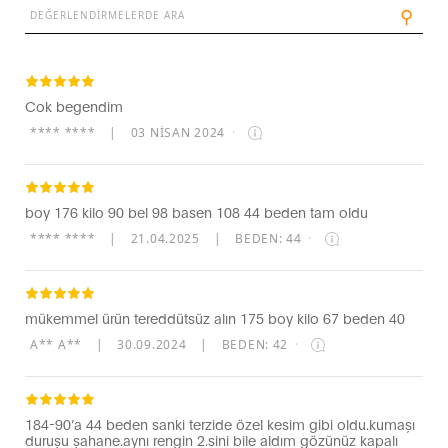
⚲
Cok begendim
**** ****
|
03 NISAN 2024
·
boy 176 kilo 90 bel 98 basen 108 44 beden tam oldu
**** ****
|
21.04.2025
|
BEDEN: 44
·
mükemmel ürün tereddütsüz alın 175 boy kilo 67 beden 40
A** A**
|
30.09.2024
|
BEDEN: 42
·
184-90’a 44 beden sanki terzide özel kesim gibi oldu.kumaşı
duruşu şahane.aynı rengin 2.sini bile aldım gözünüz kapalı