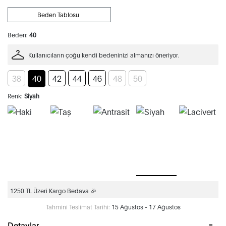
Beden Tablosu
Beden:
40
Kullanıcıların çoğu kendi bedeninizi almanızı öneriyor.
38
40
42
44
46
48
50
Renk:
Siyah
1250 TL Üzeri Kargo Bedava 🎉
Tahmini Teslimat Tarihi:
15 Ağustos - 17 Ağustos
Detaylar