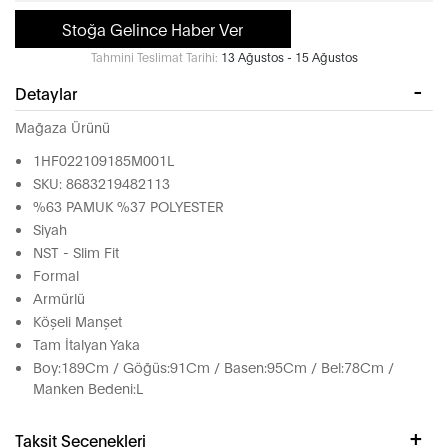
Stoğa Gelince Haber Ver
Tahmini Teslimat Tarihi:
13 Ağustos - 15 Ağustos
Detaylar
Mağaza Ürünü
1HF022109185M001L
SKU: 8683219482113
%63 PAMUK %37 POLYESTER
Siyah
NST - Slim Fit
Formal
Armürlü
Köşeli Manşet
Tam İtalyan Yaka
Boy:189Cm / Göğüs:91Cm / Basen:95Cm / Bel:78Cm /
Manken Bedeni:L
Taksit Seçenekleri