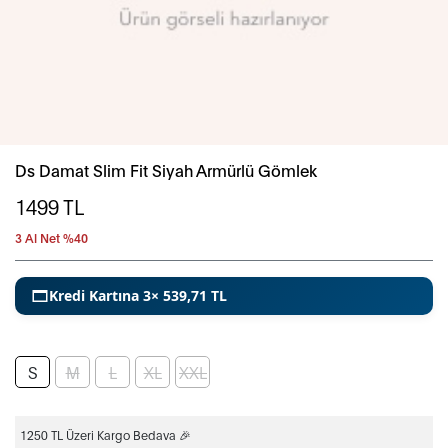
Ds Damat Slim Fit Siyah Armürlü Gömlek
1499
TL
3 Al Net %40
Kredi Kartına 3× 539,71 TL
S
M
L
XL
XXL
1250 TL Üzeri Kargo Bedava 🎉