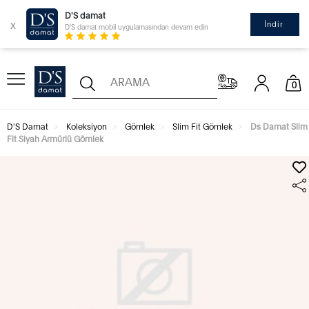
D'S damat
x
İndir
D'S damat mobil uygulamasından devam edin
0
D'S Damat
Koleksiyon
Gömlek
Slim Fit Gömlek
Ds Damat Slim
Fit Siyah Armürlü Gömlek