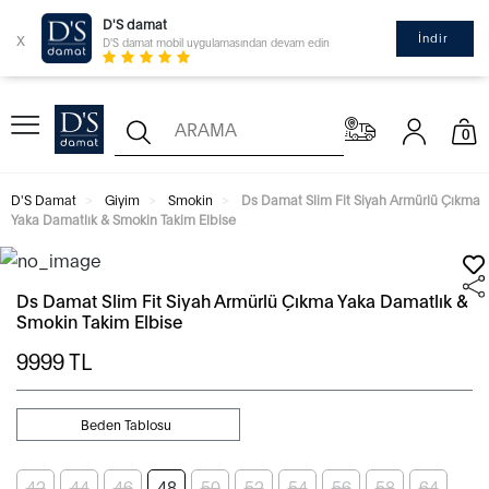
D'S damat
x
İndir
D'S damat mobil uygulamasından devam edin
0
D'S Damat
Giyim
Smokin
Ds Damat Slim Fit Siyah Armürlü Çıkma
Yaka Damatlık & Smokin Takim Elbise
Ds Damat Slim Fit Siyah Armürlü Çıkma Yaka Damatlık &
Smokin Takim Elbise
9999
TL
Beden Tablosu
42
44
46
48
50
52
54
56
58
64