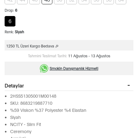
Drop:
6
6
Renk:
Siyah
1250 TL Üzeri Kargo Bedava 🎉
Tahmini Teslimat Tarihi:
11 Ağustos - 13 Ağustos
Smokin Danışmanlık Hizmeti
Detaylar
2HSS51305001M00148
SKU: 8683219887710
%59 Viskon %37 Polyester %4 Elastan
Siyah
NCITY - Slim Fit
Ceremony