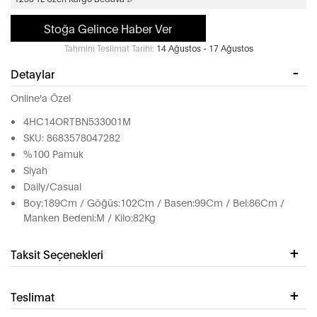
Stoğa Gelince Haber Ver
Tahmini Teslimat Tarihi:
14 Ağustos - 17 Ağustos
Detaylar
Online'a Özel
4HC14ORTBN533001M
SKU: 8683578047282
%100 Pamuk
Siyah
Daily/Casual
Boy:189Cm / Göğüs:102Cm / Basen:99Cm / Bel:86Cm /
Manken Bedeni:M / Kilo:82Kg
Taksit Seçenekleri
Teslimat