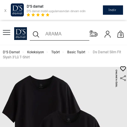
D'S damat
x
İndir
D'S damat mobil uygulamasından devam edin
0
D'S Damat
Koleksiyon
Tişört
Basic Tişört
Ds Damat Slim Fit
Siyah 3'Lü T-Shirt