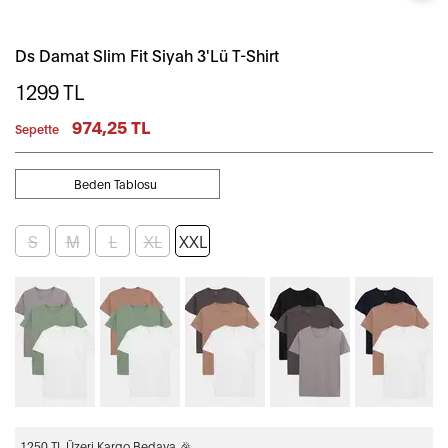
Ds Damat Slim Fit Siyah 3'Lü T-Shirt
1299
TL
974,25 TL
Sepette
Beden Tablosu
S
M
L
XL
XXL
1250 TL Üzeri Kargo Bedava 🎉