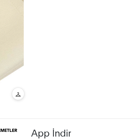
App İndir
İZMETLER