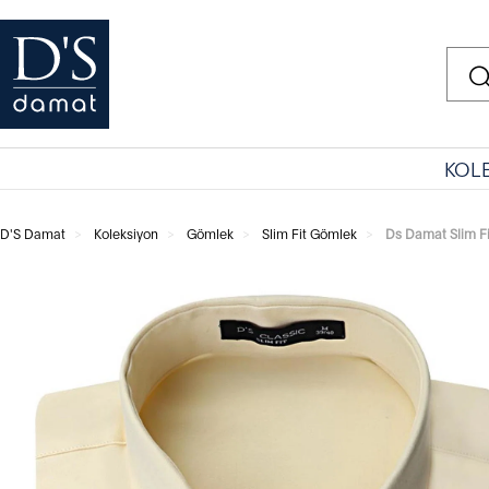
KOL
D'S Damat
Koleksiyon
Gömlek
Slim Fit Gömlek
Ds Damat Slim F