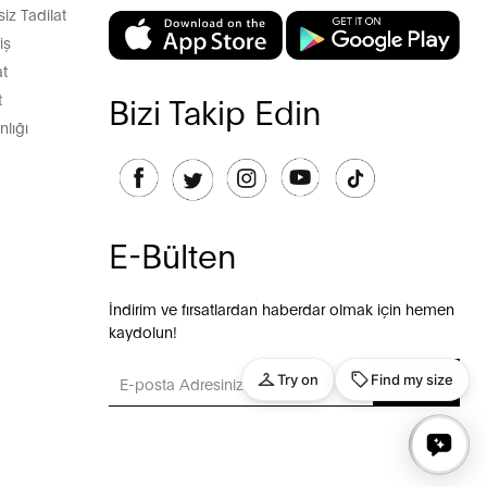
z Tadilat
iş
t
t
Bizi Takip Edin
lığı
E-Bülten
İndirim ve fırsatlardan haberdar olmak için hemen
kaydolun!
GÖNDER