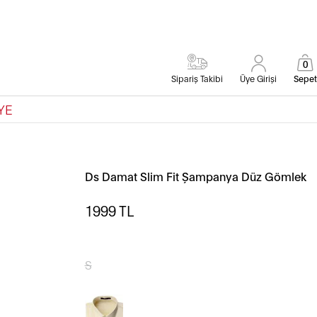
0
Sipariş Takibi
Üye Girişi
Sepet
YE
Ds Damat Slim Fit Şampanya Düz Gömlek
1999
TL
S