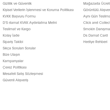
Gizlilik ve Güvenlik
Mağazada Ücretsi
Kişisel Verilerin İşlenmesi ve Koruma Politikası
Görüntülü Alışver
KVKK Başvuru Formu
Aynı Gün Teslima
D’S damat KVKK Aydınlatma Metni
Click and Collec
Teslimat ve Kargo
Smokin Danışman
Kolay İade
Ds Damat Card
Sipariş Takibi
Hediye Rehberi
Sıkça Sorulan Sorular
Bize Ulaşın
Kampanyalar
Çerez Politikası
Mesafeli Satış Sözleşmesi
Güvenli Alışveriş