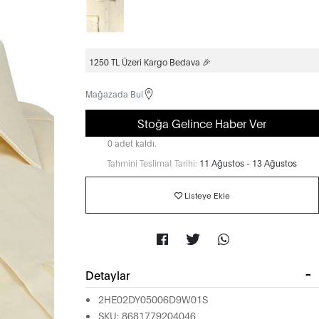
1250 TL Üzeri Kargo Bedava 🎉
Mağazada Bul
Stoğa Gelince Haber Ver
0 adet kaldı.
Tahmini Teslimat Tarihi:
11 Ağustos - 13 Ağustos
Listeye Ekle
Detaylar
2HE02DY05006D9W01S
SKU: 8681779204046