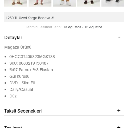
1250 TL Üzeri Kargo Bedava 🎉
Tahmini Teslimat Tarihi:
13 Ağustos - 15 Ağustos
Detaylar
Mağaza Ürünü
0HCC3T405323MGK138
SKU: 8683219150487
%97 Pamuk %3 Elastan
Gül Kurusu
DVD - Slim Fit
Daily/Casual
Düz
Taksit Seçenekleri
Teslimat