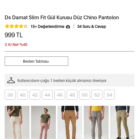
Ds Damat Slim Fit Gül Kurusu Düz Chino Pantolon
15+ Değerlendirme
34 Soru & Cevap
999
TL
3 Al Net %40
Beden Tablosu
Kullanıcıların çoğu 1 beden küçük almanızı öneriyor.
38
40
42
44
46
48
50
52
54