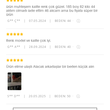
ürün muhteşem kalite renk çok güzel. 185 boy 82 kilo 44
aldım olmadı iade ettim 46 alıcam ama bu fiyata süper bir
ürün
G** Ç**
|
07.05.2024
|
BEDEN: 44
·
Renk model ve kalite çok iyi.
G** A**
|
28.09.2024
|
BEDEN: 40
·
Ürün elime ulaştı Alacak arkadaşlar bir beden küçük alın
S** D**
|
20.05.2025
|
BEDEN: 50
·