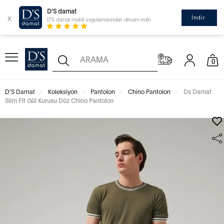
D'S damat
x
İndir
D'S damat mobil uygulamasından devam edin
0
D'S Damat
Koleksiyon
Pantolon
Chino Pantolon
Ds Damat
Slim Fit Gül Kurusu Düz Chino Pantolon