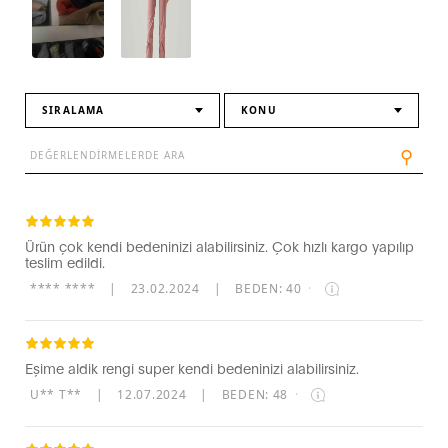
SIRALAMA
KONU
⚲
Ürün çok kendi bedeninizi alabilirsiniz. Çok hızlı kargo yapılıp
teslim edildi.
**** ****
|
23.02.2024
|
BEDEN: 40
·
Eşime aldik rengi super kendi bedeninizi alabilirsiniz.
U** T**
|
12.07.2024
|
BEDEN: 48
·