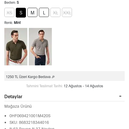
Beden:
S
XS
S
M
L
XL
XXL
Renk:
Mint
1250 TL Üzeri Kargo Bedava 🎉
Tahmini Teslimat Tarihi:
12 Ağustos - 14 Ağustos
Detaylar
Mağaza Ürünü
0HF069421001M420S
SKU: 8683218344016
%63 Rayon %37 Naylon