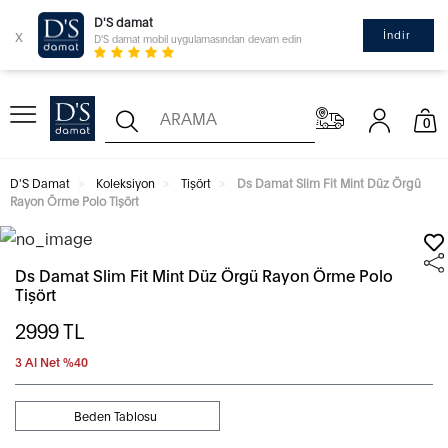
D'S damat
x
İndir
D'S damat mobil uygulamasından devam edin
0
D'S Damat
Koleksiyon
Tişört
Ds Damat Slim Fit Mint Düz Örgü
Rayon Örme Polo Tişört
Ds Damat Slim Fit Mint Düz Örgü Rayon Örme Polo
Tişört
2999
TL
3 Al Net %40
Beden Tablosu