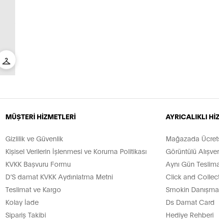
MÜŞTERİ HİZMETLERİ
AYRICALIKLI H
Gizlilik ve Güvenlik
Mağazada Ücretsi
Kişisel Verilerin İşlenmesi ve Koruma Politikası
Görüntülü Alışver
KVKK Başvuru Formu
Aynı Gün Teslima
D’S damat KVKK Aydınlatma Metni
Click and Collec
Teslimat ve Kargo
Smokin Danışman
Kolay İade
Ds Damat Card
Sipariş Takibi
Hediye Rehberi