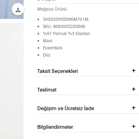
Mağaza Ürünü
3HE02DY05006M701M
SKU: 8683925220696
%97 Pamuk %3 Elastan
Mavi
Essentials
Düz
Taksit Seçenekleri
Teslimat
Değişim ve Ücretsiz İade
Bilgilendirmeler