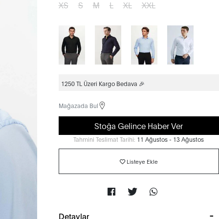
XS
S
M
L
XL
XXL
1250 TL Üzeri Kargo Bedava 🎉
Mağazada Bul
Stoğa Gelince Haber Ver
Tahmini Teslimat Tarihi:
11 Ağustos - 13 Ağustos
Listeye Ekle
Detaylar