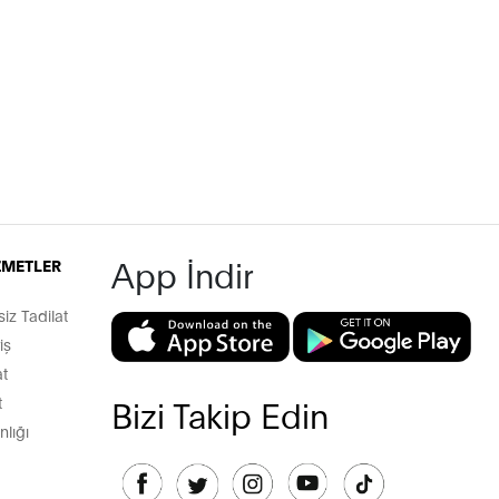
App İndir
İZMETLER
z Tadilat
iş
t
t
Bizi Takip Edin
lığı