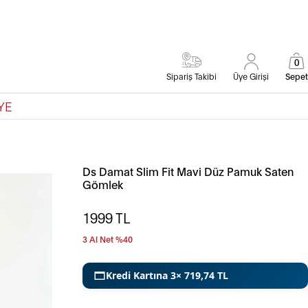
0
Sipariş Takibi
Üye Girişi
Sepet
YE
Ds Damat Slim Fit Mavi Düz Pamuk Saten
Gömlek
1999
TL
3 Al Net %40
Kredi Kartına 3× 719,74 TL