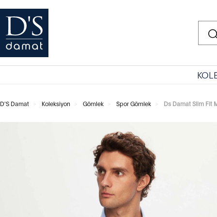
KOL
D'S Damat
Koleksiyon
Gömlek
Spor Gömlek
Ds Damat Slim Fit