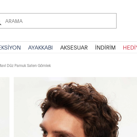
EKSİYON
AYAKKABI
AKSESUAR
İNDİRİM
HEDİ
 Mavi Düz Pamuk Saten Gömlek