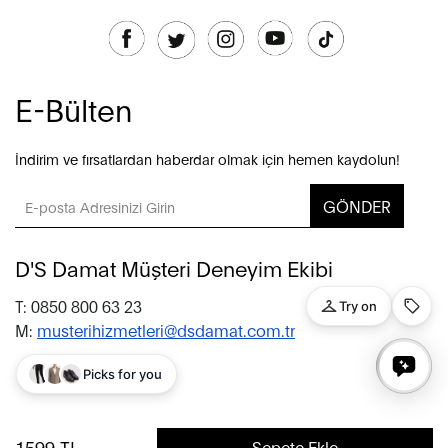
E-Bülten
İndirim ve fırsatlardan haberdar olmak için hemen kaydolun!
GÖNDER
D'S Damat Müşteri Deneyim Ekibi
T: 0850 800 63 23
M:
musterihizmetleri@dsdamat.com.tr
© 2020 D’S Damat, bütün hakları saklıdır.
1599
TL
Sepete Ekle