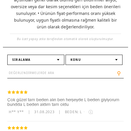
oversize veya dar kesim seçenekleri için beden önerileri
sunuluyor. • Ürünün fiyat-performans oranı yüksek
bulunuyor, uygun fiyatlı olmasına rağmen kaliteli bir
ürün olarak değerlendiriliyor.
Bu özet yapay zeka tarafından otomatik olarak oluşturulmuştur.
SIRALAMA
KONU
⚲
Çok güzel tam beden alın ben herşeyde L beden giyiyorum
bundda L beden aldım tam oldu
H** Y**
|
31.08.2023
|
BEDEN: L
·