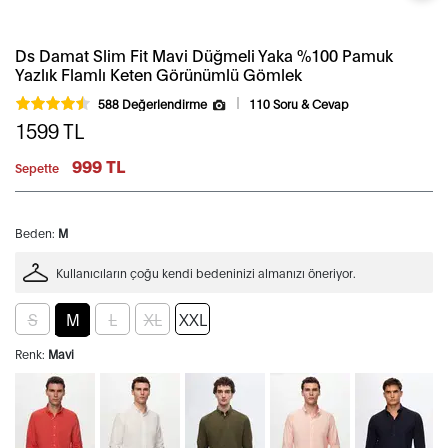
Ds Damat Slim Fit Mavi Düğmeli Yaka %100 Pamuk
Yazlık Flamlı Keten Görünümlü Gömlek
588 Değerlendirme
110 Soru & Cevap
1599
TL
999 TL
Sepette
Beden:
M
Kullanıcıların çoğu kendi bedeninizi almanızı öneriyor.
S
M
L
XL
XXL
Renk:
Mavi