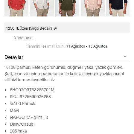
1250 TL Üzeri Kargo Bedava 🎉
3 adet kaldı.
Tahmini Teslimat Tarihi:
11 Ağustos - 13 Ağustos
Detaylar
%100 pamuk, keten görünümlü, düğmeli yaka, yazlık gömlek.
Şort, jean ve chino pantolonlar ile kombinleyerek yazlık casual
stilinizi tamamlayabilirsiniz.
6HC02ORT63265701M
SKU: 6725695026268
%100 Pamuk
Mavi
NAPOLI-C - Slim Fit
Daily/Casual
265 Yaka