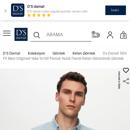
D'S damat
x
İndir
D'S damat mobil uygulamasından devam edin
0
D'S Damat
Koleksiyon
Gömlek
Keten Gömlek
Ds Damat Slim
Fit Mavi Düğmeli Yaka %100 Pamuk Yazlık Flamlı Keten Görünümlü Gömlek