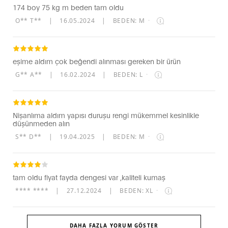
174 boy 75 kg m beden tam oldu
O** T**
|
16.05.2024
|
BEDEN: M
·
eşime aldım çok beğendi alınması gereken bir ürün
G** A**
|
16.02.2024
|
BEDEN: L
·
Nişanlıma aldım yapısı duruşu rengi mükemmel kesinlikle
düşünmeden alın
S** D**
|
19.04.2025
|
BEDEN: M
·
tam oldu fiyat fayda dengesi var ,kaliteli kumaş
**** ****
|
27.12.2024
|
BEDEN: XL
·
DAHA FAZLA YORUM GÖSTER