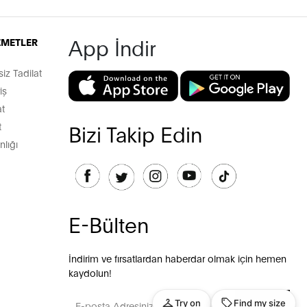
App İndir
İZMETLER
z Tadilat
iş
t
t
Bizi Takip Edin
lığı
E-Bülten
İndirim ve fırsatlardan haberdar olmak için hemen
kaydolun!
GÖNDER