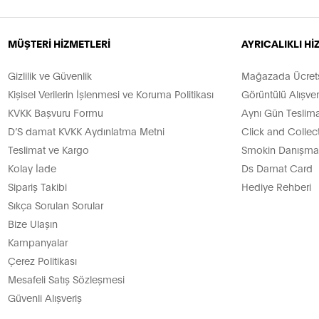
MÜŞTERİ HİZMETLERİ
AYRICALIKLI H
Gizlilik ve Güvenlik
Mağazada Ücretsi
Kişisel Verilerin İşlenmesi ve Koruma Politikası
Görüntülü Alışver
KVKK Başvuru Formu
Aynı Gün Teslima
D’S damat KVKK Aydınlatma Metni
Click and Collec
Teslimat ve Kargo
Smokin Danışman
Kolay İade
Ds Damat Card
Sipariş Takibi
Hediye Rehberi
Sıkça Sorulan Sorular
Bize Ulaşın
Kampanyalar
Çerez Politikası
Mesafeli Satış Sözleşmesi
Güvenli Alışveriş