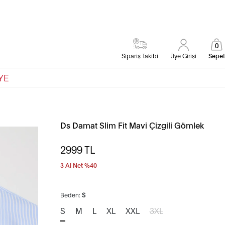
0
Sipariş Takibi
Üye Girişi
Sepet
YE
Ds Damat Slim Fit Mavi Çizgili Gömlek
2999
TL
3 Al Net %40
Beden:
S
S
M
L
XL
XXL
3XL