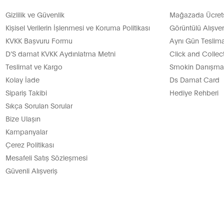
Gizlilik ve Güvenlik
Mağazada Ücretsi
Kişisel Verilerin İşlenmesi ve Koruma Politikası
Görüntülü Alışver
KVKK Başvuru Formu
Aynı Gün Teslima
D’S damat KVKK Aydınlatma Metni
Click and Collec
Teslimat ve Kargo
Smokin Danışman
Kolay İade
Ds Damat Card
Sipariş Takibi
Hediye Rehberi
Sıkça Sorulan Sorular
Bize Ulaşın
Kampanyalar
Çerez Politikası
Mesafeli Satış Sözleşmesi
Güvenli Alışveriş