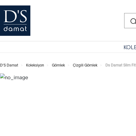
KOL
D'S Damat
Koleksiyon
Gömlek
Çizgili Gömlek
Ds Damat Slim Fit