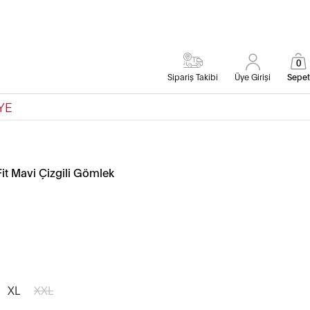
0
Sipariş Takibi
Üye Girişi
Sepet
YE
it Mavi Çizgili Gömlek
XL
XXL