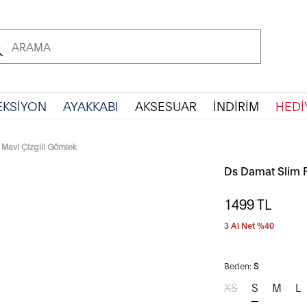
EKSİYON
AYAKKABI
AKSESUAR
İNDİRİM
HEDİ
 Mavi Çizgili Gömlek
Ds Damat Slim F
1499
TL
3 Al Net %40
Beden:
S
XS
S
M
L