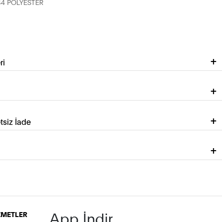
4 POLYESTER
ri
tsiz İade
App İndir
İZMETLER