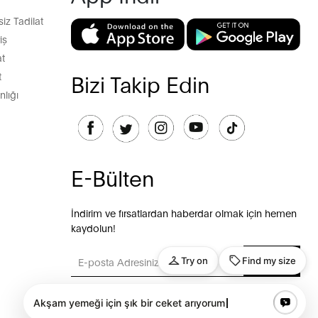
z Tadilat
iş
t
t
Bizi Takip Edin
lığı
E-Bülten
İndirim ve fırsatlardan haberdar olmak için hemen
kaydolun!
GÖNDER