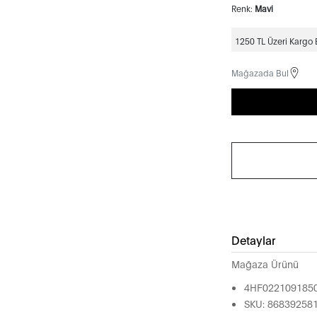
Renk:
Mavi
1250 TL Üzeri Kargo
Mağazada Bul
Detaylar
Mağaza Ürünü
4HF022109185
SKU: 86839258