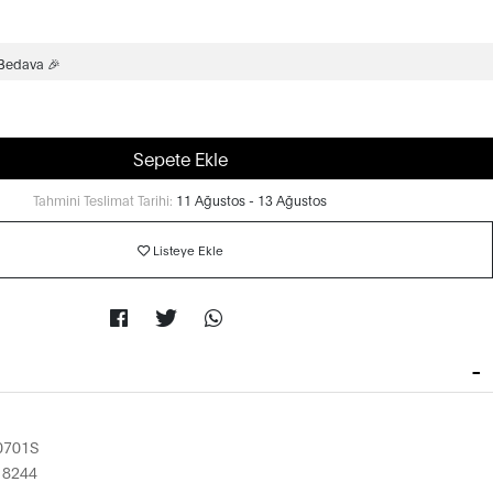
 Bedava 🎉
Sepete Ekle
Tahmini Teslimat Tarihi:
11 Ağustos - 13 Ağustos
Listeye Ekle
0701S
18244