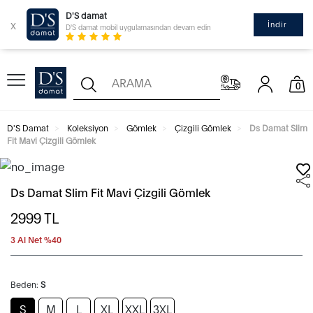
D'S damat
x
İndir
D'S damat mobil uygulamasından devam edin
0
D'S Damat
Koleksiyon
Gömlek
Çizgili Gömlek
Ds Damat Slim
Fit Mavi Çizgili Gömlek
Ds Damat Slim Fit Mavi Çizgili Gömlek
2999
TL
3 Al Net %40
Beden:
S
S
M
L
XL
XXL
3XL