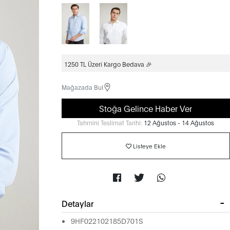
1250 TL Üzeri Kargo Bedava 🎉
Mağazada Bul
Stoğa Gelince Haber Ver
Tahmini Teslimat Tarihi:
12 Ağustos - 14 Ağustos
Listeye Ekle
Detaylar
9HF022102185D701S