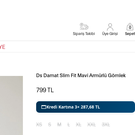
0
Sipariş Takibi
Üye Girişi
Sepet
YE
Ds Damat Slim Fit Mavi Armürlü Gömlek
799
TL
Kredi Kartına 3× 287,68 TL
XS
S
M
L
XL
XXL
3XL