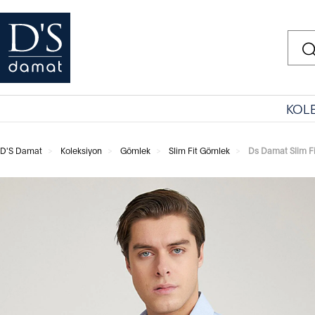
KOL
D'S Damat
Koleksiyon
Gömlek
Slim Fit Gömlek
Ds Damat Slim F