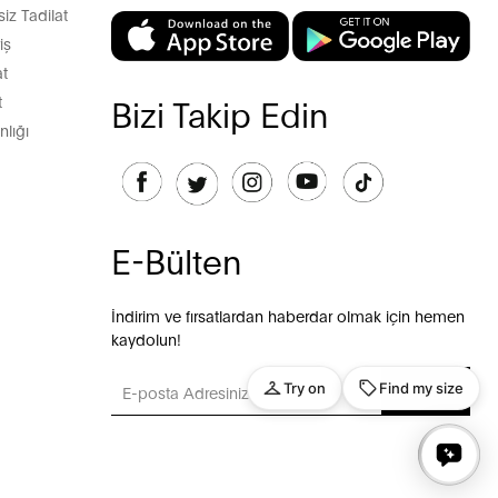
z Tadilat
iş
t
t
Bizi Takip Edin
lığı
E-Bülten
İndirim ve fırsatlardan haberdar olmak için hemen
kaydolun!
GÖNDER