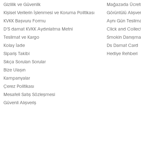
Gizlilik ve Güvenlik
Mağazada Ücretsi
Kişisel Verilerin İşlenmesi ve Koruma Politikası
Görüntülü Alışver
KVKK Başvuru Formu
Aynı Gün Teslima
D’S damat KVKK Aydınlatma Metni
Click and Collec
Teslimat ve Kargo
Smokin Danışman
Kolay İade
Ds Damat Card
Sipariş Takibi
Hediye Rehberi
Sıkça Sorulan Sorular
Bize Ulaşın
Kampanyalar
Çerez Politikası
Mesafeli Satış Sözleşmesi
Güvenli Alışveriş