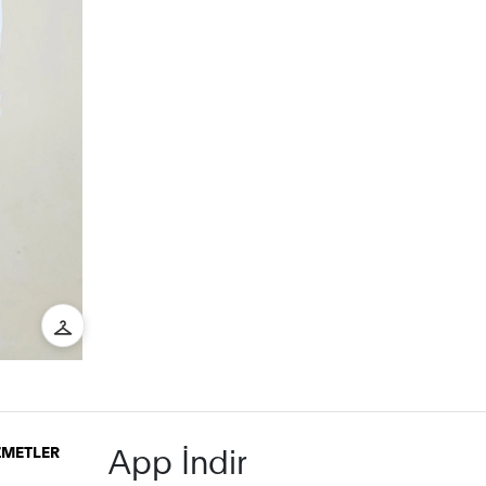
App İndir
İZMETLER