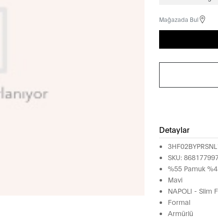
Mağazada Bul
Detaylar
3HF02BYPRSNL
SKU: 86817799
%55 Pamuk %45
Mavi
NAPOLI - Slim F
Formal
Armürlü