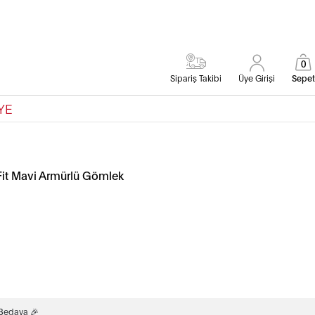
0
Sipariş Takibi
Üye Girişi
Sepet
YE
it Mavi Armürlü Gömlek
 Bedava 🎉