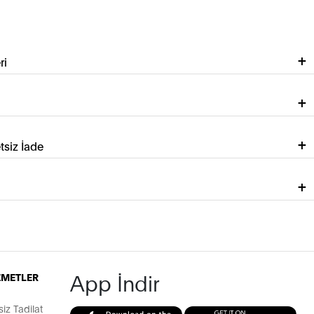
ri
tsiz İade
App İndir
İZMETLER
z Tadilat