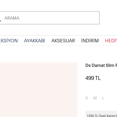
EKSİYON
AYAKKABI
AKSESUAR
İNDİRİM
HEDİ
Ds Damat Slim F
499
TL
S
M
L
1250 TL Üzeri Kargo