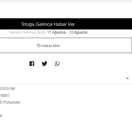
Stoğa Gelince Haber Ver
Tahmini Teslimat Tarihi:
11 Ağustos - 13 Ağustos
Listeye Ekle
19701M
79067
 Polyester
it