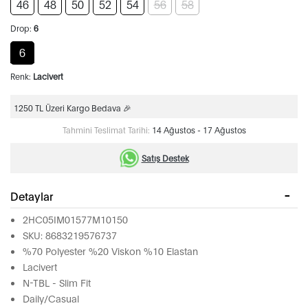
46
48
50
52
54
56
58
Drop:
6
6
Renk:
Lacivert
1250 TL Üzeri Kargo Bedava 🎉
Tahmini Teslimat Tarihi:
14 Ağustos - 17 Ağustos
Satış Destek
Detaylar
2HC05IM01577M10150
SKU: 8683219576737
%70 Polyester %20 Viskon %10 Elastan
Lacivert
N-TBL - Slim Fit
Daily/Casual