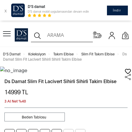
D'S damat
x
İndir
D'S damat mobil uygulamasından devam edin
0
D'S Damat
Koleksiyon
Takım Elbise
Slim Fit Takım Elbise
Ds
Damat Slim Fit Lacivert Sihirli Sihirli Takim Elbise
Ds Damat Slim Fit Lacivert Sihirli Sihirli Takim Elbise
14999
TL
3 Al Net %40
Beden Tablosu