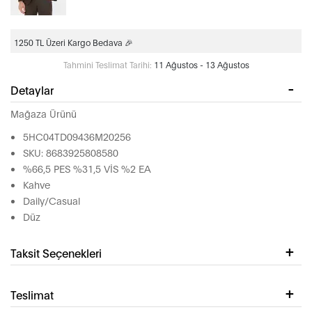
1250 TL Üzeri Kargo Bedava 🎉
Tahmini Teslimat Tarihi:
11 Ağustos - 13 Ağustos
Detaylar
Mağaza Ürünü
5HC04TD09436M20256
SKU: 8683925808580
%66,5 PES %31,5 VİS %2 EA
Kahve
Daily/Casual
Düz
Taksit Seçenekleri
Teslimat