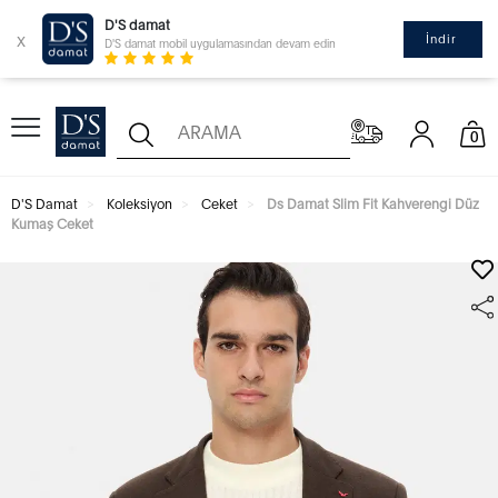
D'S damat
x
İndir
D'S damat mobil uygulamasından devam edin
0
D'S Damat
Koleksiyon
Ceket
Ds Damat Slim Fit Kahverengi Düz
Kumaş Ceket