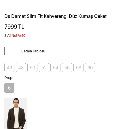
Ds Damat Slim Fit Kahverengi Düz Kumaş Ceket
7999
TL
3 Al Net %40
Beden Tablosu
46
48
50
52
54
56
58
60
Drop:
6