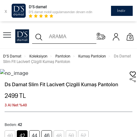
D'S damat
x
İndir
D'S damat mobil uygulamasından devam edin
0
D'S Damat
Koleksiyon
Pantolon
Kumaş Pantolon
Ds Damat
Slim Fit Lacivert Çizgili Kumaş Pantolon
Ds Damat Slim Fit Lacivert Çizgili Kumaş Pantolon
2499
TL
3 Al Net %40
Beden:
42
40
42
44
46
48
50
52