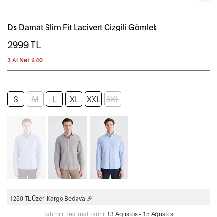
Ds Damat Slim Fit Lacivert Çizgili Gömlek
2999
TL
3 Al Net %40
S
M
L
XL
XXL
3XL
1250 TL Üzeri Kargo Bedava 🎉
Tahmini Teslimat Tarihi:
13 Ağustos - 15 Ağustos