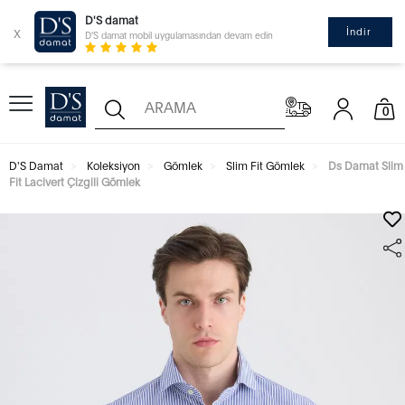
D'S damat
x
İndir
D'S damat mobil uygulamasından devam edin
0
D'S Damat
Koleksiyon
Gömlek
Slim Fit Gömlek
Ds Damat Slim
Fit Lacivert Çizgili Gömlek