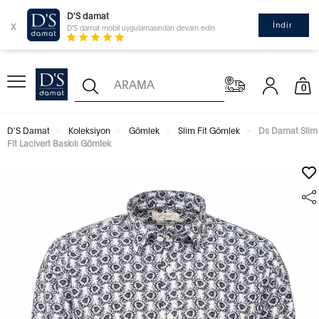
D'S damat
x
İndir
D'S damat mobil uygulamasından devam edin
0
D'S Damat
Koleksiyon
Gömlek
Slim Fit Gömlek
Ds Damat Slim
Fit Lacivert Baskılı Gömlek