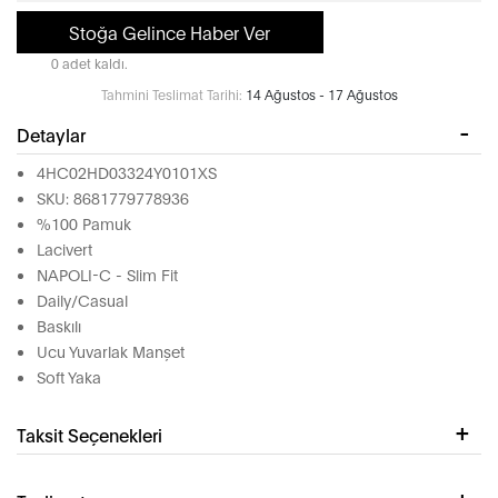
Stoğa Gelince Haber Ver
0 adet kaldı.
Tahmini Teslimat Tarihi:
14 Ağustos - 17 Ağustos
Detaylar
4HC02HD03324Y0101XS
SKU: 8681779778936
%100 Pamuk
Lacivert
NAPOLI-C - Slim Fit
Daily/Casual
Baskılı
Ucu Yuvarlak Manşet
Soft Yaka
Taksit Seçenekleri