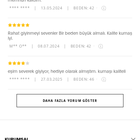
**** ****
|
13.05.2024
|
BEDEN: 42
·
Rahat giyinmeyi sevenler Bir beden büyük almalı. Kalite kumaş
iyi.
M** O**
|
08.07.2024
|
BEDEN: 42
·
eşim severek giyiyor, hediye olarak almıştım. kumaşı kaliteli
**** ****
|
27.03.2025
|
BEDEN: 46
·
DAHA FAZLA YORUM GÖSTER
KURUMSAL