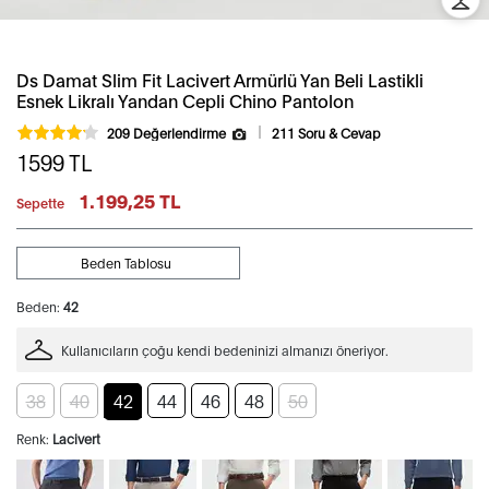
Ds Damat Slim Fit Lacivert Armürlü Yan Beli Lastikli
Esnek Likralı Yandan Cepli Chino Pantolon
209 Değerlendirme
211 Soru & Cevap
1599
TL
1.199,25 TL
Sepette
Beden Tablosu
Beden:
42
Kullanıcıların çoğu kendi bedeninizi almanızı öneriyor.
38
40
42
44
46
48
50
Renk:
Lacivert