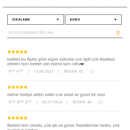
SIRALAMA
KONU
⚲
kalitesi bu fiyata göre süper satıcıda çok ilgili çok teşekkür
ederim tam beden alın eşime tam oldu❤️
K** A**
|
13.08.2025
|
BEDEN: 42
·
esime hediye aldim kalibi cok rahat ve guzel bir urun
G** A** Ş**
|
09.07.2024
|
BEDEN: 46
·
Bedeni tam oturdu, çok şık ve güzel. Paketlemesi harika, çok
memnun kaldım.