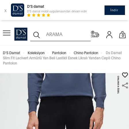
D'S damat
x
İndir
D'S damat mobil uygulamasından devam edin
0
D'S Damat
Koleksiyon
Pantolon
Chino Pantolon
Ds Damat
Slim Fit Lacivert Armürlü Yan Beli Lastikli Esnek Likralı Yandan Cepli Chino
Pantolon