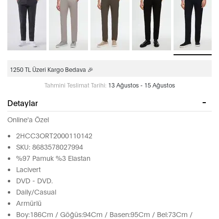
1250 TL Üzeri Kargo Bedava 🎉
Tahmini Teslimat Tarihi:
13 Ağustos - 15 Ağustos
Detaylar
Online'a Özel
2HCC3ORT2000110142
SKU: 8683578027994
%97 Pamuk %3 Elastan
Lacivert
DVD - DVD.
Daily/Casual
Armürlü
Boy:186Cm / Göğüs:94Cm / Basen:95Cm / Bel:73Cm /