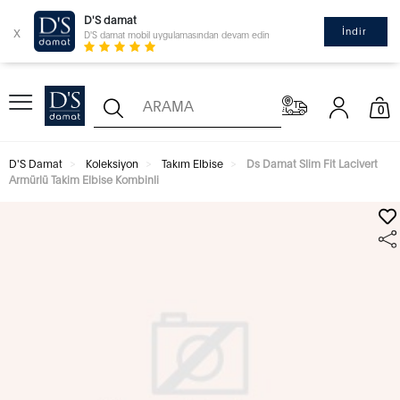
D'S damat
x
İndir
D'S damat mobil uygulamasından devam edin
0
D'S Damat
Koleksiyon
Takım Elbise
Ds Damat Slim Fit Lacivert
Armürlü Takim Elbise Kombinli