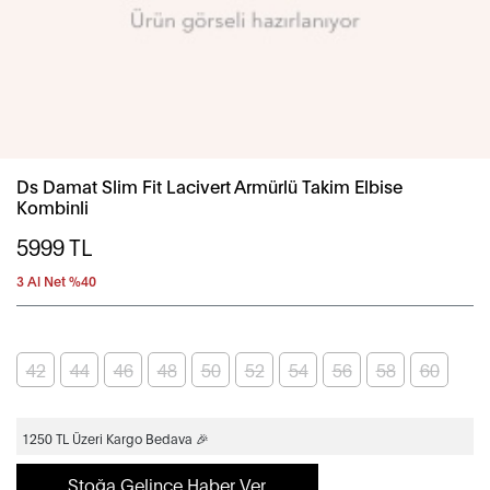
Ds Damat Slim Fit Lacivert Armürlü Takim Elbise
Kombinli
5999
TL
3 Al Net %40
42
44
46
48
50
52
54
56
58
60
1250 TL Üzeri Kargo Bedava 🎉
Stoğa Gelince Haber Ver