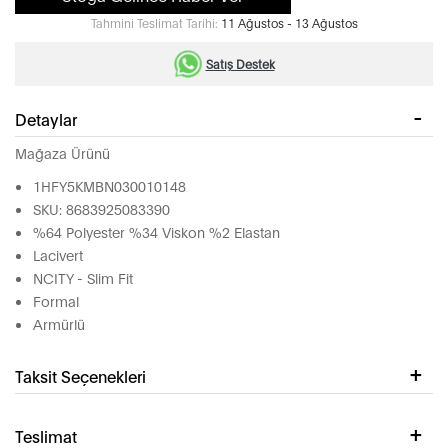
Tahmini Teslimat Tarihi:
11 Ağustos - 13 Ağustos
Satış Destek
Detaylar
Mağaza Ürünü
1HFY5KMBN030010148
SKU: 8683925083390
%64 Polyester %34 Viskon %2 Elastan
Lacivert
NCITY - Slim Fit
Formal
Armürlü
Taksit Seçenekleri
Teslimat