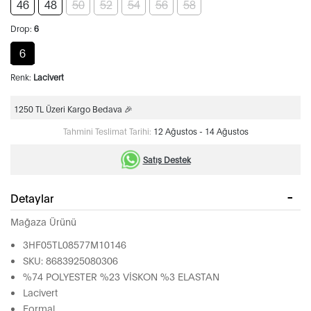
46
48
50
52
54
56
58
Drop:
6
6
Renk:
Lacivert
1250 TL Üzeri Kargo Bedava 🎉
Tahmini Teslimat Tarihi:
12 Ağustos - 14 Ağustos
Satış Destek
Detaylar
Mağaza Ürünü
3HF05TL08577M10146
SKU: 8683925080306
%74 POLYESTER %23 VİSKON %3 ELASTAN
Lacivert
Formal