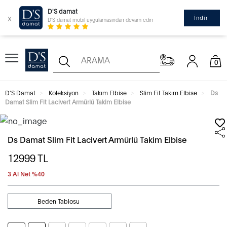
D'S damat
x
İndir
D'S damat mobil uygulamasından devam edin
0
D'S Damat
Koleksiyon
Takım Elbise
Slim Fit Takım Elbise
Ds
Damat Slim Fit Lacivert Armürlü Takim Elbise
Ds Damat Slim Fit Lacivert Armürlü Takim Elbise
12999
TL
3 Al Net %40
Beden Tablosu