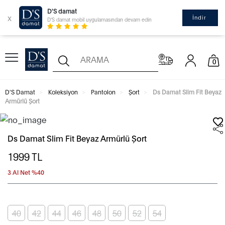
D'S damat
x
İndir
D'S damat mobil uygulamasından devam edin
0
D'S Damat
Koleksiyon
Pantolon
Şort
Ds Damat Slim Fit Beyaz
Armürlü Şort
Ds Damat Slim Fit Beyaz Armürlü Şort
1999
TL
3 Al Net %40
40
42
44
46
48
50
52
54