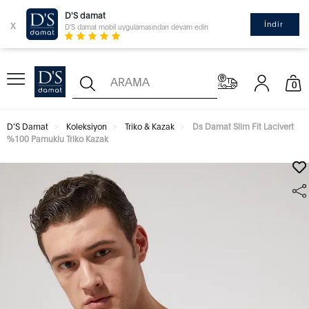
D'S damat
x
İndir
D'S damat mobil uygulamasından devam edin
0
D'S Damat
Koleksiyon
Triko & Kazak
Ds Damat Slim Fit Lacivert
%100 Pamuklu Triko Kazak