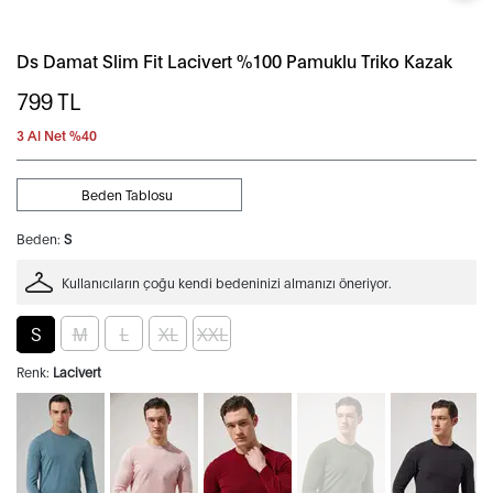
Ds Damat Slim Fit Lacivert %100 Pamuklu Triko Kazak
799
TL
3 Al Net %40
Beden Tablosu
Beden:
S
Kullanıcıların çoğu kendi bedeninizi almanızı öneriyor.
S
M
L
XL
XXL
Renk:
Lacivert