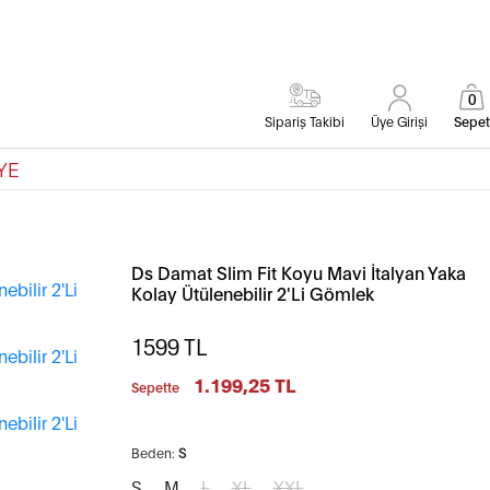
0
Sipariş Takibi
Üye Girişi
Sepet
YE
Ds Damat Slim Fit Koyu Mavi İtalyan Yaka
Kolay Ütülenebilir 2'Li Gömlek
1599
TL
1.199,25 TL
Sepette
Beden:
S
S
M
L
XL
XXL