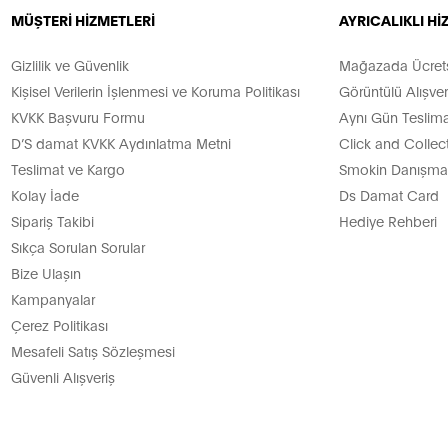
MÜŞTERİ HİZMETLERİ
AYRICALIKLI H
Gizlilik ve Güvenlik
Mağazada Ücretsi
Kişisel Verilerin İşlenmesi ve Koruma Politikası
Görüntülü Alışver
KVKK Başvuru Formu
Aynı Gün Teslima
D’S damat KVKK Aydınlatma Metni
Click and Collec
Teslimat ve Kargo
Smokin Danışman
Kolay İade
Ds Damat Card
Sipariş Takibi
Hediye Rehberi
Sıkça Sorulan Sorular
Bize Ulaşın
Kampanyalar
Çerez Politikası
Mesafeli Satış Sözleşmesi
Güvenli Alışveriş