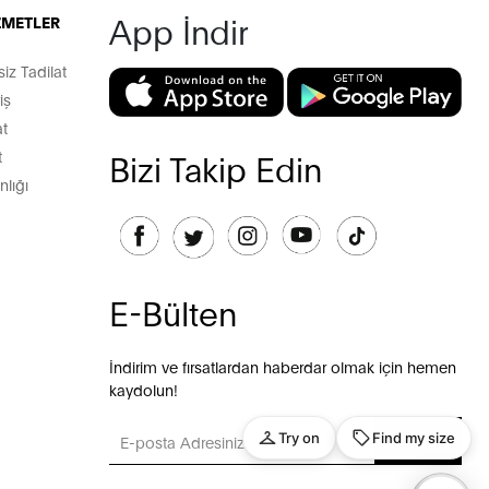
App İndir
İZMETLER
z Tadilat
iş
t
t
Bizi Takip Edin
lığı
E-Bülten
İndirim ve fırsatlardan haberdar olmak için hemen
kaydolun!
GÖNDER