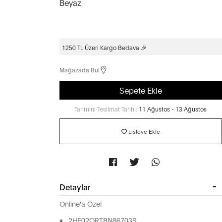
1250 TL Üzeri Kargo Bedava 🎉
Mağazada Bul
Sepete Ekle
Tahmini Teslimat Tarihi:
11 Ağustos - 13 Ağustos
Listeye Ekle
Detaylar
Online'a Özel
2HF02ORTBN86703S