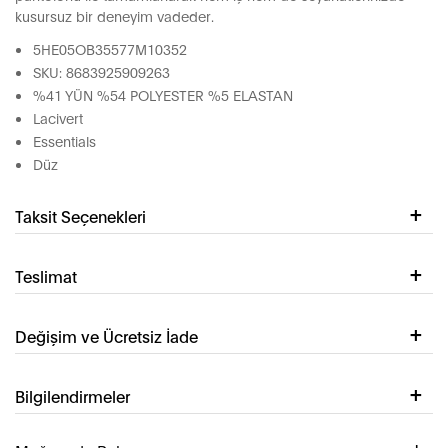
kusursuz bir deneyim vadeder.
5HE05OB35577M10352
SKU: 8683925909263
%41 YÜN %54 POLYESTER %5 ELASTAN
Lacivert
Essentials
Düz
Taksit Seçenekleri
Teslimat
Değişim ve Ücretsiz İade
Bilgilendirmeler