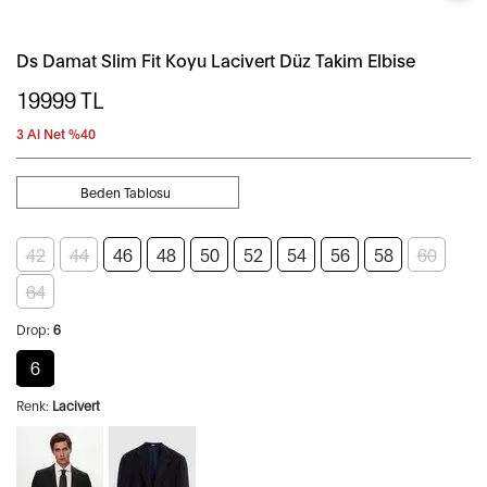
Ds Damat Slim Fit Koyu Lacivert Düz Takim Elbise
19999
TL
3 Al Net %40
Beden Tablosu
42
44
46
48
50
52
54
56
58
60
64
Drop:
6
6
Renk:
Lacivert