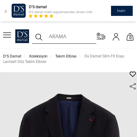
D'S damat
x
İndir
D'S damat mobil uygulamasından devam edin
0
D'S Damat
Koleksiyon
Takım Elbise
Ds Damat Slim Fit Koyu
Lacivert Düz Takim Elbise