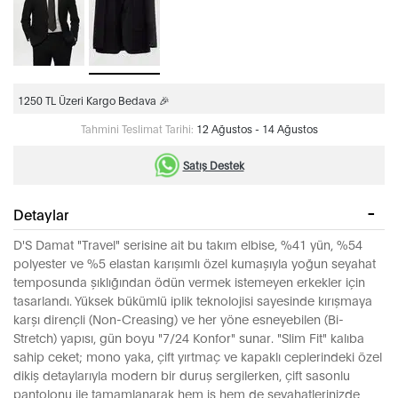
1250 TL Üzeri Kargo Bedava 🎉
Tahmini Teslimat Tarihi:
12 Ağustos - 14 Ağustos
Satış Destek
Detaylar
D'S Damat "Travel" serisine ait bu takım elbise, %41 yün, %54
polyester ve %5 elastan karışımlı özel kumaşıyla yoğun seyahat
temposunda şıklığından ödün vermek istemeyen erkekler için
tasarlandı. Yüksek bükümlü iplik teknolojisi sayesinde kırışmaya
karşı dirençli (Non-Creasing) ve her yöne esneyebilen (Bi-
Stretch) yapısı, gün boyu "7/24 Konfor" sunar. "Slim Fit" kalıba
sahip ceket; mono yaka, çift yırtmaç ve kapaklı ceplerindeki özel
dikiş detaylarıyla modern bir duruş sergilerken, çift sasonlu
pantolonu ile tamamlanarak hem iş hem de seyahatlerinizde